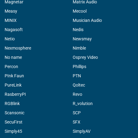
Magnetar
Matrix Audio
Measy
Mecool
MINIX
Musician Audio
Nagasoft
Nedis
Netio
Newsmay
Nexmosphere
Nimble
No name
Osprey Video
Percon
Phillips
PInk Faun
PTN
PureLink
Qoltec
RasberryPI
Revo
RGBlink
R_volution
Scansonic
SCP
SecuFirst
SFX
Simply45
SimplyAV