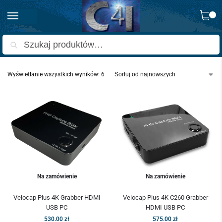
0
Strona główna
Produkty oznaczone “grabber hdmi na usb”
/
Szukaj
Wyświetlanie wszystkich wyników: 6
Na zamówienie
Na zamówienie
Velocap Plus 4K Grabber HDMI
Velocap Plus 4K C260 Grabber
USB PC
HDMI USB PC
530.00
zł
575.00
zł