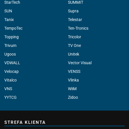
StarTech
SUMMIT
SUN
Supra
Tanix
Telestar
TempoTec
Ten-Tronics
Topping
Tricolor
Trivum
TV One
Ugoos
Unitek
VDWALL
Vector Visual
Velocap
VENSS
Vitalco
Vlinka
VNS
WiiM
YYTCG
Zidoo
STREFA KLIENTA