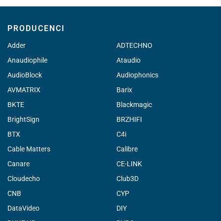
PRODUCENCI
Adder
ADTECHNO
Anaudiophile
Ataudio
AudioBlock
Audiophonics
AVMATRIX
Barix
BKTE
Blackmagic
BrightSign
BRZHIFI
BTX
C4i
Cable Matters
Calibre
Canare
CE-LINK
Cloudecho
Club3D
CNB
CYP
DataVideo
DIY