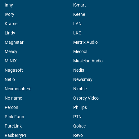
Inny
iSmart
Ivory
Keene
Kramer
LAN
Lindy
LKG
Magnetar
Matrix Audio
Measy
Mecool
MINIX
Musician Audio
Nagasoft
Nedis
Netio
Newsmay
Nexmosphere
Nimble
No name
Osprey Video
Percon
Phillips
PInk Faun
PTN
PureLink
Qoltec
RasberryPI
Revo