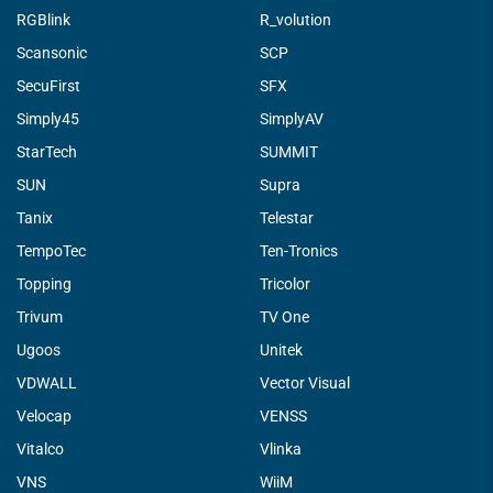
RGBlink
R_volution
Scansonic
SCP
SecuFirst
SFX
Simply45
SimplyAV
StarTech
SUMMIT
SUN
Supra
Tanix
Telestar
TempoTec
Ten-Tronics
Topping
Tricolor
Trivum
TV One
Ugoos
Unitek
VDWALL
Vector Visual
Velocap
VENSS
Vitalco
Vlinka
VNS
WiiM