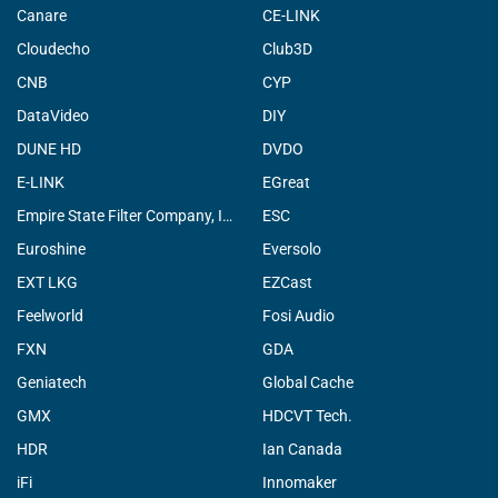
Canare
CE-LINK
Cloudecho
Club3D
CNB
CYP
DataVideo
DIY
DUNE HD
DVDO
E-LINK
EGreat
Empire State Filter Company, INC.
ESC
Euroshine
Eversolo
EXT LKG
EZCast
Feelworld
Fosi Audio
FXN
GDA
Geniatech
Global Cache
GMX
HDCVT Tech.
HDR
Ian Canada
iFi
Innomaker