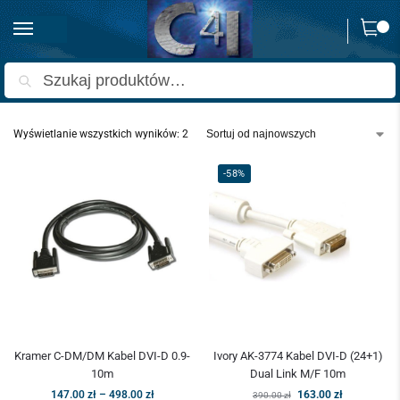
0
Strona główna
Produkty oznaczone “kabel DVI 24+1 pinów”
/
Szukaj
Wyświetlanie wszystkich wyników: 2
-58%
Kramer C-DM/DM Kabel DVI-D 0.9-
Ivory AK-3774 Kabel DVI-D (24+1)
10m
Dual Link M/F 10m
147.00
zł
–
498.00
zł
163.00
zł
390.00
zł