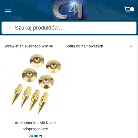
0
Strona główna
Produkty oznaczone “kolce do głośników”
/
Szukaj
Wyświetlanie jednego wyniku
Audiophonics M6 Kolce
odsprzęgające
74.00
zł