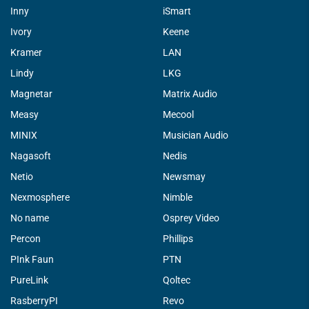
Inny
iSmart
Ivory
Keene
Kramer
LAN
Lindy
LKG
Magnetar
Matrix Audio
Measy
Mecool
MINIX
Musician Audio
Nagasoft
Nedis
Netio
Newsmay
Nexmosphere
Nimble
No name
Osprey Video
Percon
Phillips
PInk Faun
PTN
PureLink
Qoltec
RasberryPI
Revo