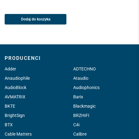
Dodaj do koszyka
PRODUCENCI
Adder
ADTECHNO
Anaudiophile
Ataudio
AudioBlock
Audiophonics
AVMATRIX
Barix
BKTE
Blackmagic
BrightSign
BRZHIFI
BTX
C4i
Cable Matters
Calibre