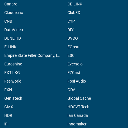
Canare
CE-LINK
Cloudecho
Club3D
CNB
CYP
DataVideo
DIY
DUNE HD
DVDO
E-LINK
EGreat
Empire State Filter Company, INC.
ESC
Euroshine
Eversolo
EXT LKG
EZCast
Feelworld
Fosi Audio
FXN
GDA
Geniatech
Global Cache
GMX
HDCVT Tech.
HDR
Ian Canada
iFi
Innomaker