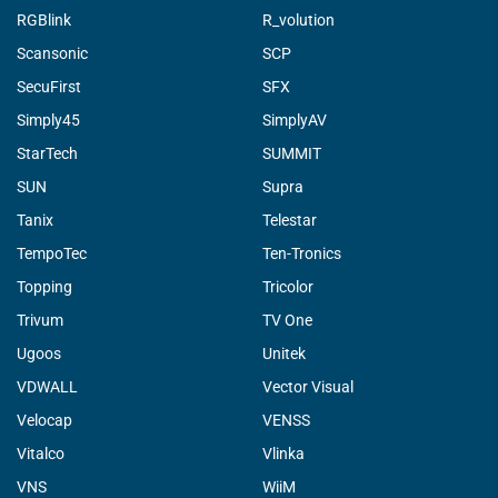
RGBlink
R_volution
Scansonic
SCP
SecuFirst
SFX
Simply45
SimplyAV
StarTech
SUMMIT
SUN
Supra
Tanix
Telestar
TempoTec
Ten-Tronics
Topping
Tricolor
Trivum
TV One
Ugoos
Unitek
VDWALL
Vector Visual
Velocap
VENSS
Vitalco
Vlinka
VNS
WiiM