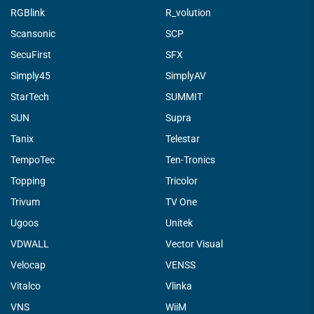
RGBlink
R_volution
Scansonic
SCP
SecuFirst
SFX
Simply45
SimplyAV
StarTech
SUMMIT
SUN
Supra
Tanix
Telestar
TempoTec
Ten-Tronics
Topping
Tricolor
Trivum
TV One
Ugoos
Unitek
VDWALL
Vector Visual
Velocap
VENSS
Vitalco
Vlinka
VNS
WiiM