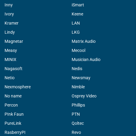
Inny
iSmart
Ivory
Keene
Kramer
LAN
Lindy
LKG
Magnetar
Matrix Audio
Measy
Mecool
MINIX
Musician Audio
Nagasoft
Nedis
Netio
Newsmay
Nexmosphere
Nimble
No name
Osprey Video
Percon
Phillips
PInk Faun
PTN
PureLink
Qoltec
RasberryPI
Revo