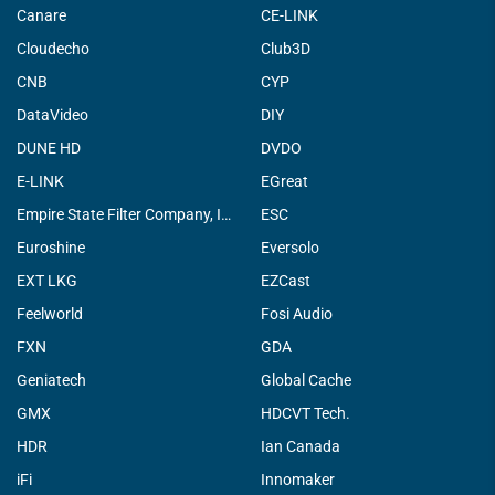
Canare
CE-LINK
Cloudecho
Club3D
CNB
CYP
DataVideo
DIY
DUNE HD
DVDO
E-LINK
EGreat
Empire State Filter Company, INC.
ESC
Euroshine
Eversolo
EXT LKG
EZCast
Feelworld
Fosi Audio
FXN
GDA
Geniatech
Global Cache
GMX
HDCVT Tech.
HDR
Ian Canada
iFi
Innomaker