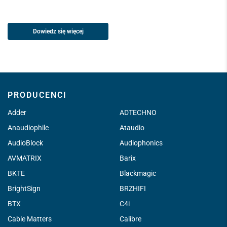
Dowiedz się więcej
PRODUCENCI
Adder
ADTECHNO
Anaudiophile
Ataudio
AudioBlock
Audiophonics
AVMATRIX
Barix
BKTE
Blackmagic
BrightSign
BRZHIFI
BTX
C4i
Cable Matters
Calibre