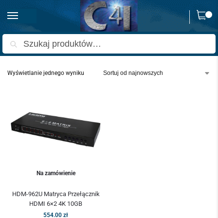
0
Strona główna
Produkty oznaczone “matryca 6x2 hdmi”
/
Szukaj
Wyświetlanie jednego wyniku
Na zamówienie
HDM-962U Matryca Przełącznik
HDMI 6×2 4K 10GB
554.00
zł