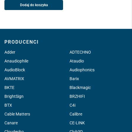
Dodaj do koszyka
PRODUCENCI
Adder
ADTECHNO
Anaudiophile
Ataudio
AudioBlock
Audiophonics
AVMATRIX
Barix
BKTE
Blackmagic
BrightSign
BRZHIFI
BTX
C4i
Cable Matters
Calibre
Canare
CE-LINK
Cloudecho
Club3D