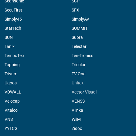
Scansonic
SCP
SecuFirst
SFX
Simply45
SimplyAV
StarTech
SUMMIT
SUN
Supra
Tanix
Telestar
TempoTec
Ten-Tronics
Topping
Tricolor
Trivum
TV One
Ugoos
Unitek
VDWALL
Vector Visual
Velocap
VENSS
Vitalco
Vlinka
VNS
WiiM
YYTCG
Zidoo