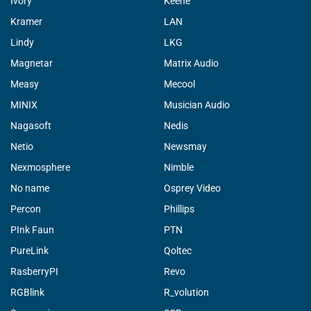
Ivory
Keene
Kramer
LAN
Lindy
LKG
Magnetar
Matrix Audio
Measy
Mecool
MINIX
Musician Audio
Nagasoft
Nedis
Netio
Newsmay
Nexmosphere
Nimble
No name
Osprey Video
Percon
Phillips
PInk Faun
PTN
PureLink
Qoltec
RasberryPI
Revo
RGBlink
R_volution