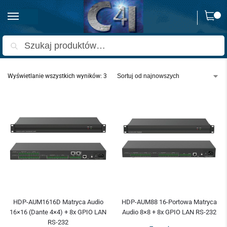
0
Strona główna
Produkty oznaczone “Matryca Audio”
/
Szukaj
Wyświetlanie wszystkich wyników: 3
HDP-AUM1616D Matryca Audio
HDP-AUM88 16-Portowa Matryca
16×16 (Dante 4×4) + 8x GPIO LAN
Audio 8×8 + 8x GPIO LAN RS-232
RS-232