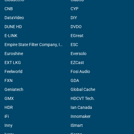
CNB
CYP
DataVideo
DIY
DUNE HD
DVDO
E-LINK
EGreat
Empire State Filter Company, INC.
ESC
Euroshine
Eversolo
EXT LKG
EZCast
Feelworld
Fosi Audio
FXN
GDA
Geniatech
Global Cache
GMX
HDCVT Tech.
HDR
Ian Canada
iFi
Innomaker
Inny
iSmart