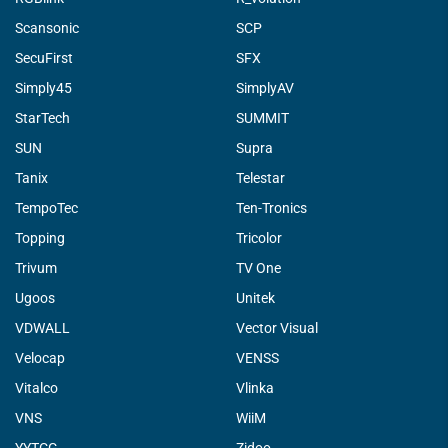
Scansonic
SCP
SecuFirst
SFX
Simply45
SimplyAV
StarTech
SUMMIT
SUN
Supra
Tanix
Telestar
TempoTec
Ten-Tronics
Topping
Tricolor
Trivum
TV One
Ugoos
Unitek
VDWALL
Vector Visual
Velocap
VENSS
Vitalco
Vlinka
VNS
WiiM