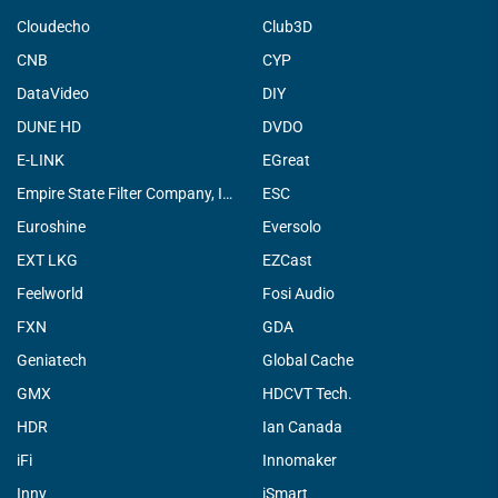
Cloudecho
Club3D
CNB
CYP
DataVideo
DIY
DUNE HD
DVDO
E-LINK
EGreat
Empire State Filter Company, INC.
ESC
Euroshine
Eversolo
EXT LKG
EZCast
Feelworld
Fosi Audio
FXN
GDA
Geniatech
Global Cache
GMX
HDCVT Tech.
HDR
Ian Canada
iFi
Innomaker
Inny
iSmart