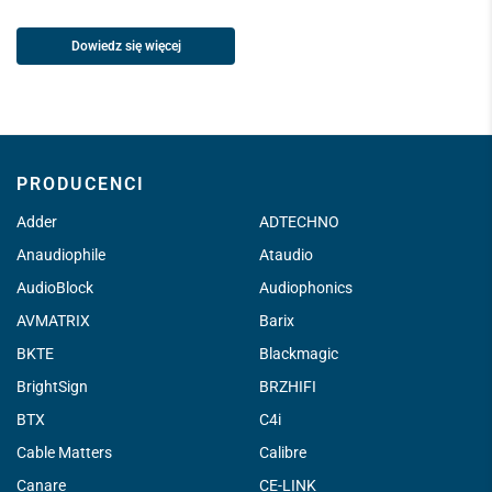
Dowiedz się więcej
PRODUCENCI
Adder
ADTECHNO
Anaudiophile
Ataudio
AudioBlock
Audiophonics
AVMATRIX
Barix
BKTE
Blackmagic
BrightSign
BRZHIFI
BTX
C4i
Cable Matters
Calibre
Canare
CE-LINK