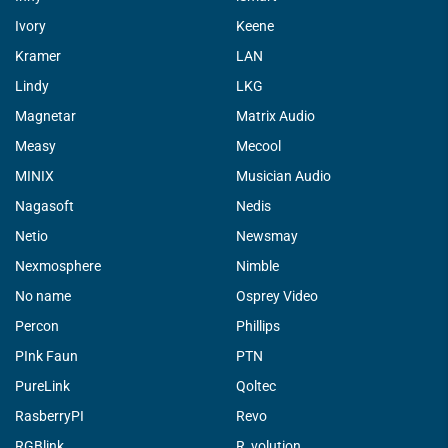
Ivory
Keene
Kramer
LAN
Lindy
LKG
Magnetar
Matrix Audio
Measy
Mecool
MINIX
Musician Audio
Nagasoft
Nedis
Netio
Newsmay
Nexmosphere
Nimble
No name
Osprey Video
Percon
Phillips
PInk Faun
PTN
PureLink
Qoltec
RasberryPI
Revo
RGBlink
R_volution