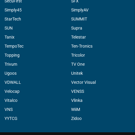
SecuFirst
SFX
Simply45
SimplyAV
StarTech
SUMMIT
SUN
Supra
Tanix
Telestar
TempoTec
Ten-Tronics
Topping
Tricolor
Trivum
TV One
Ugoos
Unitek
VDWALL
Vector Visual
Velocap
VENSS
Vitalco
Vlinka
VNS
WiiM
YYTCG
Zidoo