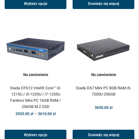
Wybierz opcje
Dowiedz się więcej
Na zamówienie
Na zamówienie
Giada DF612 Intel® Core™ i3-
Giada D67 Mini PC 8GB RAM i5-
1215U / i5-1235U / i7-1255U
7200U 256GB
Fanless Mini PC 16GB RAM /
256GB M.2 SSD
3650.00
zł
2920.00
zł
–
3610.00
zł
Wybierz opcje
Dowiedz się więcej