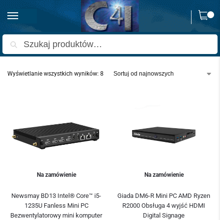
0
Strona główna
Produkty oznaczone “mini PC”
/
Szukaj
Wyświetlanie wszystkich wyników: 8
Na zamówienie
Na zamówienie
Newsmay BD13 Intel® Core™ i5-
Giada DM6-R Mini PC AMD Ryzen
1235U Fanless Mini PC
R2000 Obsługa 4 wyjść HDMI
Bezwentylatorowy mini komputer
Digital Signage