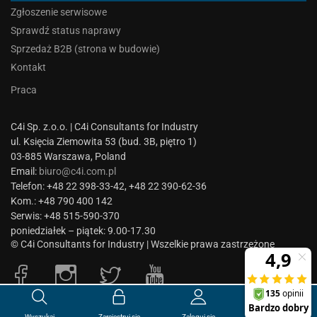
Zgłoszenie serwisowe
Sprawdź status naprawy
Sprzedaż B2B (strona w budowie)
Kontakt
Praca
C4i Sp. z.o.o. | C4i Consultants for Industry
ul. Księcia Ziemowita 53 (bud. 3B, piętro 1)
03-885 Warszawa, Poland
Email:
biuro@c4i.com.pl
Telefon: +48 22 398-33-42, +48 22 390-62-36
Kom.: +48 790 400 142
Serwis: +48 515-590-370
poniedziałek – piątek: 9.00-17.30
© C4i Consultants for Industry | Wszelkie prawa zastrzeżone
0
0.00
zł
Wyszukaj
Zarejestruj się
Zaloguj się