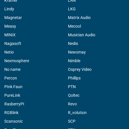
Kramer
LAN
Lindy
LKG
Magnetar
Matrix Audio
Measy
Mecool
MINIX
Musician Audio
Nagasoft
Nedis
Netio
Newsmay
Nexmosphere
Nimble
No name
Osprey Video
Percon
Phillips
PInk Faun
PTN
PureLink
Qoltec
RasberryPI
Revo
RGBlink
R_volution
Scansonic
SCP