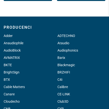
PRODUCENCI
Adder
ADTECHNO
Anaudiophile
Ataudio
AudioBlock
Audiophonics
AVMATRIX
Barix
BKTE
Blackmagic
BrightSign
BRZHIFI
BTX
C4i
Cable Matters
Calibre
Canare
CE-LINK
Cloudecho
Club3D
CNB
CYP