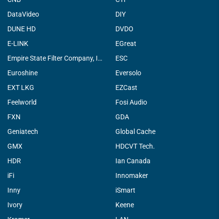
DataVideo
DIY
DUNE HD
DVDO
E-LINK
EGreat
Empire State Filter Company, INC.
ESC
Euroshine
Eversolo
EXT LKG
EZCast
Feelworld
Fosi Audio
FXN
GDA
Geniatech
Global Cache
GMX
HDCVT Tech.
HDR
Ian Canada
iFi
Innomaker
Inny
iSmart
Ivory
Keene