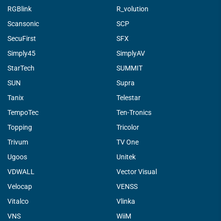
RGBlink
R_volution
Scansonic
SCP
SecuFirst
SFX
Simply45
SimplyAV
StarTech
SUMMIT
SUN
Supra
Tanix
Telestar
TempoTec
Ten-Tronics
Topping
Tricolor
Trivum
TV One
Ugoos
Unitek
VDWALL
Vector Visual
Velocap
VENSS
Vitalco
Vlinka
VNS
WiiM