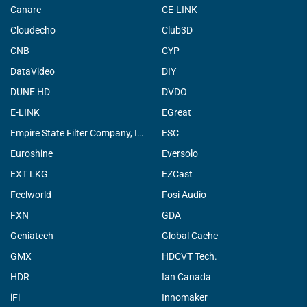
Canare
CE-LINK
Cloudecho
Club3D
CNB
CYP
DataVideo
DIY
DUNE HD
DVDO
E-LINK
EGreat
Empire State Filter Company, INC.
ESC
Euroshine
Eversolo
EXT LKG
EZCast
Feelworld
Fosi Audio
FXN
GDA
Geniatech
Global Cache
GMX
HDCVT Tech.
HDR
Ian Canada
iFi
Innomaker