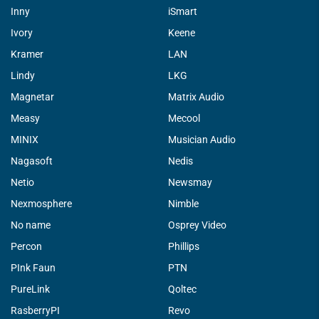
Inny
iSmart
Ivory
Keene
Kramer
LAN
Lindy
LKG
Magnetar
Matrix Audio
Measy
Mecool
MINIX
Musician Audio
Nagasoft
Nedis
Netio
Newsmay
Nexmosphere
Nimble
No name
Osprey Video
Percon
Phillips
PInk Faun
PTN
PureLink
Qoltec
RasberryPI
Revo