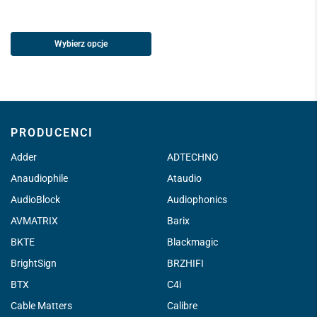
Wybierz opcje
PRODUCENCI
Adder
ADTECHNO
Anaudiophile
Ataudio
AudioBlock
Audiophonics
AVMATRIX
Barix
BKTE
Blackmagic
BrightSign
BRZHIFI
BTX
C4i
Cable Matters
Calibre