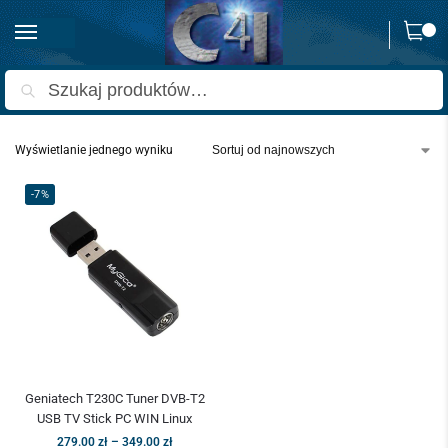
0
Strona główna
Produkty oznaczone “mobilny tuner dvb-t2”
/
Szukaj
Wyświetlanie jednego wyniku
-7%
Geniatech T230C Tuner DVB-T2
USB TV Stick PC WIN Linux
279.00
zł
–
349.00
zł