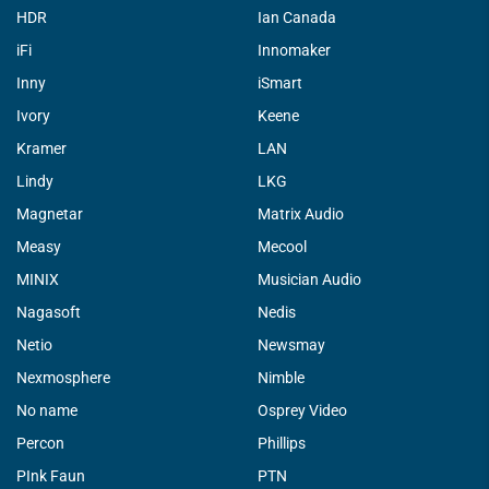
HDR
Ian Canada
iFi
Innomaker
Inny
iSmart
Ivory
Keene
Kramer
LAN
Lindy
LKG
Magnetar
Matrix Audio
Measy
Mecool
MINIX
Musician Audio
Nagasoft
Nedis
Netio
Newsmay
Nexmosphere
Nimble
No name
Osprey Video
Percon
Phillips
PInk Faun
PTN