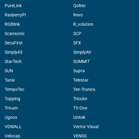
PureLink
Qoltec
RasberryPI
Revo
RGBlink
R_volution
Scansonic
SCP
SecuFirst
SFX
Simply45
SimplyAV
StarTech
SUMMIT
SUN
Supra
Tanix
Telestar
TempoTec
Ten-Tronics
Topping
Tricolor
Trivum
TV One
Ugoos
Unitek
VDWALL
Vector Visual
Velocap
VENSS