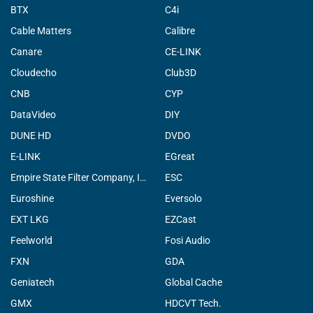
BTX
C4i
Cable Matters
Calibre
Canare
CE-LINK
Cloudecho
Club3D
CNB
CYP
DataVideo
DIY
DUNE HD
DVDO
E-LINK
EGreat
Empire State Filter Company, INC.
ESC
Euroshine
Eversolo
EXT LKG
EZCast
Feelworld
Fosi Audio
FXN
GDA
Geniatech
Global Cache
GMX
HDCVT Tech.