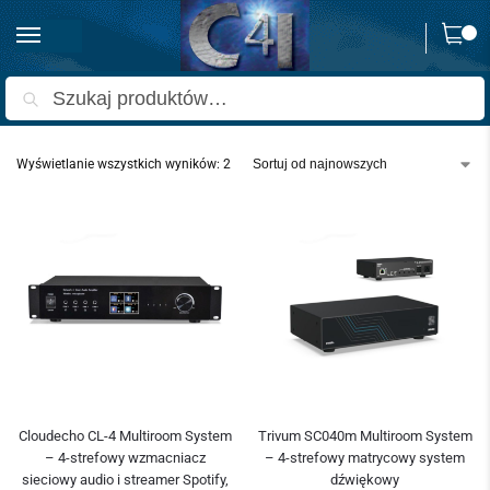
0
Strona główna
Produkty oznaczone “multiroom”
/
Szukaj
Wyświetlanie wszystkich wyników: 2
Cloudecho CL-4 Multiroom System
Trivum SC040m Multiroom System
– 4-strefowy wzmacniacz
– 4-strefowy matrycowy system
sieciowy audio i streamer Spotify,
dźwiękowy