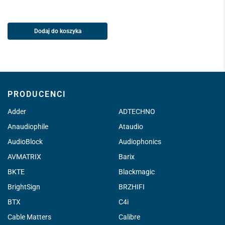
Dodaj do koszyka
PRODUCENCI
Adder
ADTECHNO
Anaudiophile
Ataudio
AudioBlock
Audiophonics
AVMATRIX
Barix
BKTE
Blackmagic
BrightSign
BRZHIFI
BTX
C4i
Cable Matters
Calibre