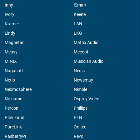
Inny
iSmart
Ivory
Keene
Kramer
LAN
Lindy
LKG
Magnetar
Matrix Audio
Measy
Mecool
MINIX
Musician Audio
Nagasoft
Nedis
Netio
Newsmay
Nexmosphere
Nimble
No name
Osprey Video
Percon
Phillips
PInk Faun
PTN
PureLink
Qoltec
RasberryPI
Revo