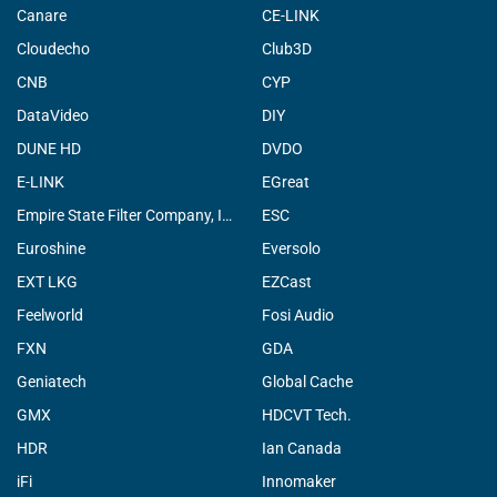
Canare
CE-LINK
Cloudecho
Club3D
CNB
CYP
DataVideo
DIY
DUNE HD
DVDO
E-LINK
EGreat
Empire State Filter Company, INC.
ESC
Euroshine
Eversolo
EXT LKG
EZCast
Feelworld
Fosi Audio
FXN
GDA
Geniatech
Global Cache
GMX
HDCVT Tech.
HDR
Ian Canada
iFi
Innomaker