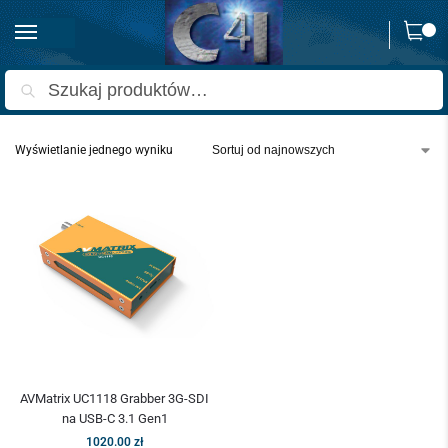
0
Strona główna
Produkty oznaczone “nagrwarka sdi na usb”
/
Szukaj
Wyświetlanie jednego wyniku
AVMatrix UC1118 Grabber 3G-SDI
na USB-C 3.1 Gen1
1020.00
zł