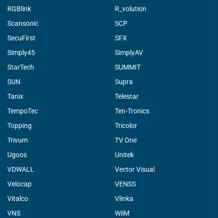
RGBlink
R_volution
Scansonic
SCP
SecuFirst
SFX
Simply45
SimplyAV
StarTech
SUMMIT
SUN
Supra
Tanix
Telestar
TempoTec
Ten-Tronics
Topping
Tricolor
Trivum
TV One
Ugoos
Unitek
VDWALL
Vector Visual
Velocap
VENSS
Vitalco
Vlinka
VNS
WiiM