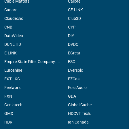
Cable Matters
Calibre
Canare
CE-LINK
Cloudecho
Club3D
CNB
CYP
DataVideo
DIY
DUNE HD
DVDO
E-LINK
EGreat
Empire State Filter Company, INC.
ESC
Euroshine
Eversolo
EXT LKG
EZCast
Feelworld
Fosi Audio
FXN
GDA
Geniatech
Global Cache
GMX
HDCVT Tech.
HDR
Ian Canada