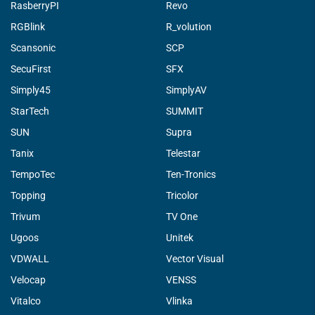
RasberryPI
Revo
RGBlink
R_volution
Scansonic
SCP
SecuFirst
SFX
Simply45
SimplyAV
StarTech
SUMMIT
SUN
Supra
Tanix
Telestar
TempoTec
Ten-Tronics
Topping
Tricolor
Trivum
TV One
Ugoos
Unitek
VDWALL
Vector Visual
Velocap
VENSS
Vitalco
Vlinka