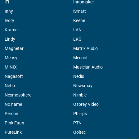
iFi
Innomaker
Inny
iSmart
Ivory
Keene
Kramer
LAN
Lindy
LKG
Magnetar
Matrix Audio
Measy
Mecool
MINIX
Musician Audio
Nagasoft
Nedis
Netio
Newsmay
Nexmosphere
Nimble
No name
Osprey Video
Percon
Phillips
PInk Faun
PTN
PureLink
Qoltec