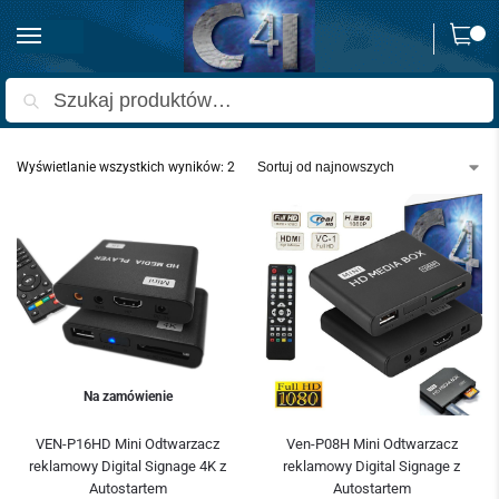
0
Strona główna
Produkty oznaczone “P08H”
/
Szukaj
Wyświetlanie wszystkich wyników: 2
Na zamówienie
VEN-P16HD Mini Odtwarzacz
Ven-P08H Mini Odtwarzacz
reklamowy Digital Signage 4K z
reklamowy Digital Signage z
Autostartem
Autostartem