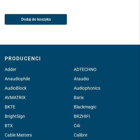
Dodaj do koszyka
PRODUCENCI
Adder
ADTECHNO
Anaudiophile
Ataudio
AudioBlock
Audiophonics
AVMATRIX
Barix
BKTE
Blackmagic
BrightSign
BRZHIFI
BTX
C4i
Cable Matters
Calibre