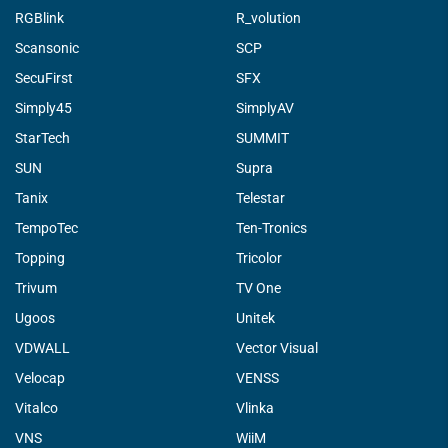
RGBlink
R_volution
Scansonic
SCP
SecuFirst
SFX
Simply45
SimplyAV
StarTech
SUMMIT
SUN
Supra
Tanix
Telestar
TempoTec
Ten-Tronics
Topping
Tricolor
Trivum
TV One
Ugoos
Unitek
VDWALL
Vector Visual
Velocap
VENSS
Vitalco
Vlinka
VNS
WiiM