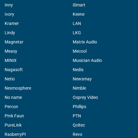
Inny
iSmart
Ivory
Keene
Kramer
LAN
Lindy
LKG
Magnetar
Matrix Audio
Measy
Mecool
MINIX
Musician Audio
Nagasoft
Nedis
Netio
Newsmay
Nexmosphere
Nimble
No name
Osprey Video
Percon
Phillips
PInk Faun
PTN
PureLink
Qoltec
RasberryPI
Revo