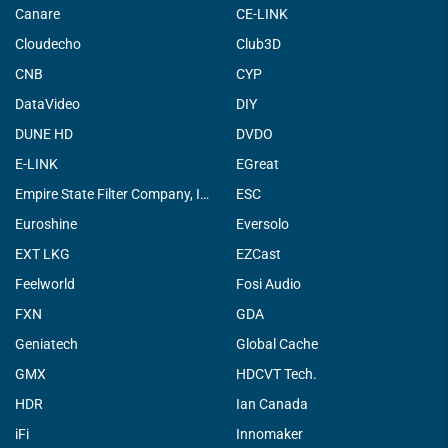
Canare
CE-LINK
Cloudecho
Club3D
CNB
CYP
DataVideo
DIY
DUNE HD
DVDO
E-LINK
EGreat
Empire State Filter Company, INC.
ESC
Euroshine
Eversolo
EXT LKG
EZCast
Feelworld
Fosi Audio
FXN
GDA
Geniatech
Global Cache
GMX
HDCVT Tech.
HDR
Ian Canada
iFi
Innomaker