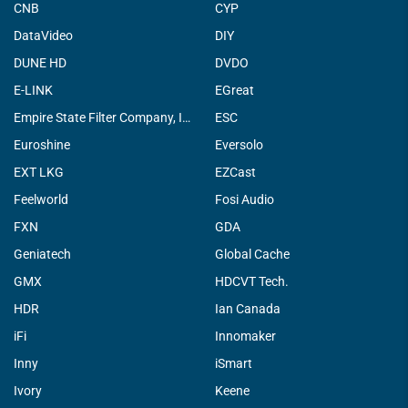
CNB
CYP
DataVideo
DIY
DUNE HD
DVDO
E-LINK
EGreat
Empire State Filter Company, INC.
ESC
Euroshine
Eversolo
EXT LKG
EZCast
Feelworld
Fosi Audio
FXN
GDA
Geniatech
Global Cache
GMX
HDCVT Tech.
HDR
Ian Canada
iFi
Innomaker
Inny
iSmart
Ivory
Keene