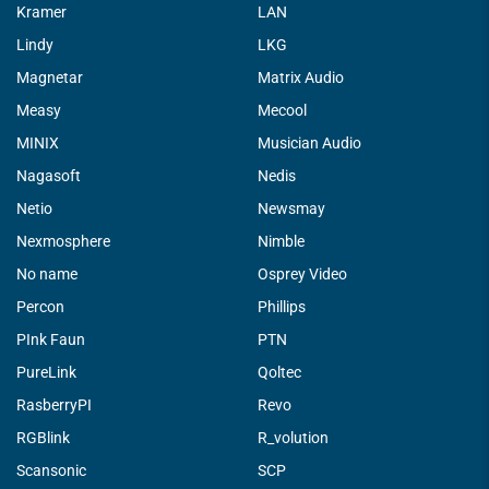
Kramer
LAN
Lindy
LKG
Magnetar
Matrix Audio
Measy
Mecool
MINIX
Musician Audio
Nagasoft
Nedis
Netio
Newsmay
Nexmosphere
Nimble
No name
Osprey Video
Percon
Phillips
PInk Faun
PTN
PureLink
Qoltec
RasberryPI
Revo
RGBlink
R_volution
Scansonic
SCP