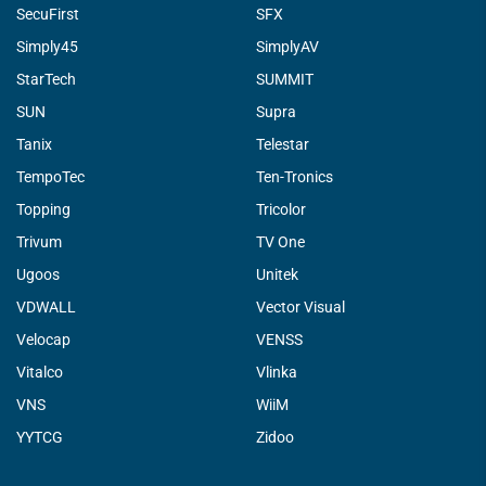
SecuFirst
SFX
Simply45
SimplyAV
StarTech
SUMMIT
SUN
Supra
Tanix
Telestar
TempoTec
Ten-Tronics
Topping
Tricolor
Trivum
TV One
Ugoos
Unitek
VDWALL
Vector Visual
Velocap
VENSS
Vitalco
Vlinka
VNS
WiiM
YYTCG
Zidoo