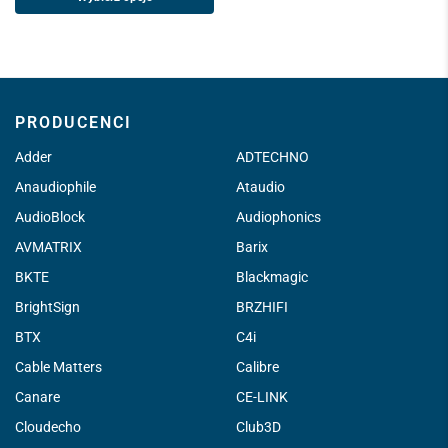
PRODUCENCI
Adder
ADTECHNO
Anaudiophile
Ataudio
AudioBlock
Audiophonics
AVMATRIX
Barix
BKTE
Blackmagic
BrightSign
BRZHIFI
BTX
C4i
Cable Matters
Calibre
Canare
CE-LINK
Cloudecho
Club3D