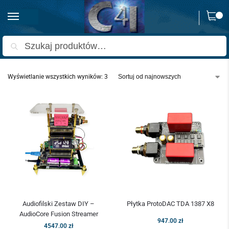
0
Strona główna
Produkty oznaczone “ProtoDAC”
/
Szukaj
Wyświetlanie wszystkich wyników: 3
Audiofilski Zestaw DIY –
Płytka ProtoDAC TDA 1387 X8
AudioCore Fusion Streamer
947.00
zł
4547.00
zł