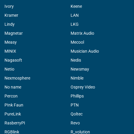
Ivory
Keene
Kramer
LAN
Lindy
LKG
Magnetar
Matrix Audio
Measy
Mecool
MINIX
Musician Audio
Nagasoft
Nedis
Netio
Newsmay
Nexmosphere
Nimble
No name
Osprey Video
Percon
Phillips
PInk Faun
PTN
PureLink
Qoltec
RasberryPI
Revo
RGBlink
R_volution