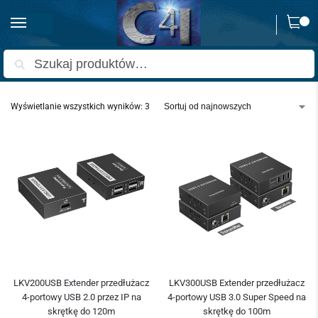
0
Strona główna
Produkty oznaczone “przedłużacz USB 2.0”
/
Szukaj
Wyświetlanie wszystkich wyników: 3
LKV200USB Extender przedłużacz
LKV300USB Extender przedłużacz
4-portowy USB 2.0 przez IP na
4-portowy USB 3.0 Super Speed na
skrętkę do 120m
skrętkę do 100m