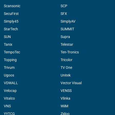
Scansonic
SCP
SecuFirst
SFX
Simply45
SimplyAV
StarTech
SUMMIT
SUN
Supra
Tanix
Telestar
TempoTec
Ten-Tronics
Topping
Tricolor
Trivum
TV One
Ugoos
Unitek
VDWALL
Vector Visual
Velocap
VENSS
Vitalco
Vlinka
VNS
WiiM
YYTCG
Zidoo