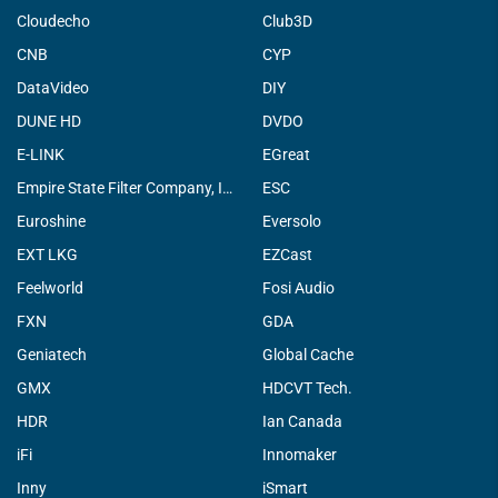
Cloudecho
Club3D
CNB
CYP
DataVideo
DIY
DUNE HD
DVDO
E-LINK
EGreat
Empire State Filter Company, INC.
ESC
Euroshine
Eversolo
EXT LKG
EZCast
Feelworld
Fosi Audio
FXN
GDA
Geniatech
Global Cache
GMX
HDCVT Tech.
HDR
Ian Canada
iFi
Innomaker
Inny
iSmart