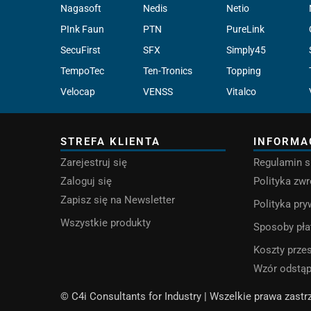
Nagasoft
Nedis
Netio
PInk Faun
PTN
PureLink
SecuFirst
SFX
Simply45
TempoTec
Ten-Tronics
Topping
Velocap
VENSS
Vitalco
STREFA KLIENTA
INFORMA
Zarejestruj się
Regulamin s
Zaloguj się
Polityka zw
Zapisz się na Newsletter
Polityka pr
Wszystkie produkty
Sposoby pła
Koszty przes
Wzór odstą
© C4i Consultants for Industry | Wszelkie prawa zast