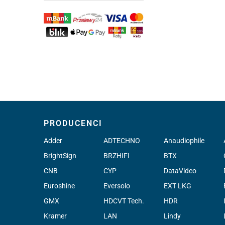
PRODUCENCI
Adder
ADTECHNO
Anaudiophile
BrightSign
BRZHIFI
BTX
CNB
CYP
DataVideo
Euroshine
Eversolo
EXT LKG
GMX
HDCVT Tech.
HDR
Kramer
LAN
Lindy