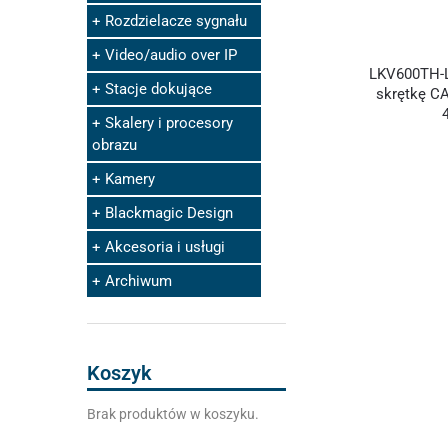
Rozdzielacze sygnału
Video/audio over IP
LKV600TH-L
Stacje dokujące
skrętkę C
Skalery i procesory
obrazu
Kamery
Blackmagic Design
Akcesoria i usługi
Archiwum
Koszyk
Brak produktów w koszyku.