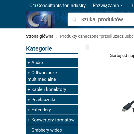
C4i Consultants for Industry
Rozwiązania
B
Strona główna
Produkty oznaczone “przedłużacz usbc 
/
Kategorie
Audio
Odtwarzacze
multimedialne
Kable i konektory
Przełączniki
Extendery
Konwertery formatów
Grabbery wideo