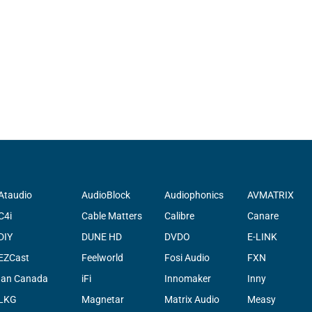
Ataudio
AudioBlock
Audiophonics
AVMATRIX
C4i
Cable Matters
Calibre
Canare
DIY
DUNE HD
DVDO
E-LINK
EZCast
Feelworld
Fosi Audio
FXN
Ian Canada
iFi
Innomaker
Inny
LKG
Magnetar
Matrix Audio
Measy