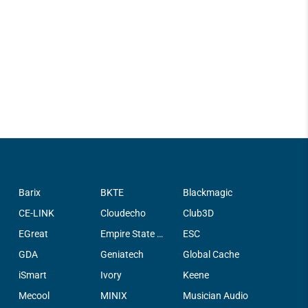
Barix
BKTE
Blackmagic
CE-LINK
Cloudecho
Club3D
EGreat
Empire State Filter Company, INC.
ESC
GDA
Geniatech
Global Cache
iSmart
Ivory
Keene
Mecool
MINIX
Musician Audio