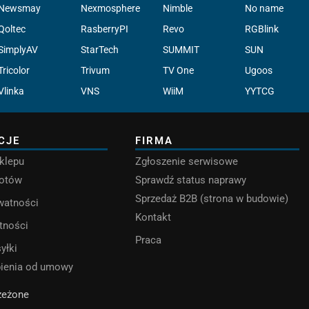
Newsmay
Nexmosphere
Nimble
No name
Qoltec
RasberryPI
Revo
RGBlink
SimplyAV
StarTech
SUMMIT
SUN
Tricolor
Trivum
TV One
Ugoos
Vlinka
VNS
WiiM
YYTCG
CJE
FIRMA
klepu
Zgłoszenie serwisowe
rotów
Sprawdź status naprawy
Sprzedaż B2B (strona w budowie)
ywatności
Kontakt
tności
Praca
yłki
pienia od umowy
rzeżone