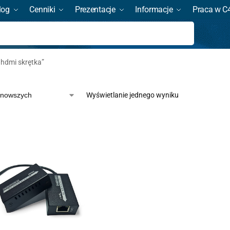
log
Cenniki
Prezentacje
Informacje
Praca w C
Szukaj
hdmi skrętka”
Wyświetlanie jednego wyniku