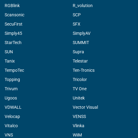
RGBlink
R_volution
Scansonic
SCP
SecuFirst
SFX
Simply45
SimplyAV
StarTech
SUMMIT
SUN
Supra
Tanix
Telestar
TempoTec
Ten-Tronics
Topping
Tricolor
Trivum
TV One
Ugoos
Unitek
VDWALL
Vector Visual
Velocap
VENSS
Vitalco
Vlinka
VNS
WiiM