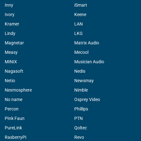
Inny
iSmart
Ivory
Keene
Kramer
LAN
Lindy
LKG
Magnetar
Matrix Audio
Measy
Mecool
MINIX
Musician Audio
Nagasoft
Nedis
Netio
Newsmay
Nexmosphere
Nimble
No name
Osprey Video
Percon
Phillips
PInk Faun
PTN
PureLink
Qoltec
RasberryPI
Revo