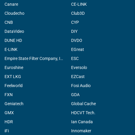
Canare
CE-LINK
Cloudecho
Club3D
CNB
CYP
DataVideo
DIY
DUNE HD
DVDO
E-LINK
EGreat
Empire State Filter Company, INC.
ESC
Euroshine
Eversolo
EXT LKG
EZCast
Feelworld
Fosi Audio
FXN
GDA
Geniatech
Global Cache
GMX
HDCVT Tech.
HDR
Ian Canada
iFi
Innomaker