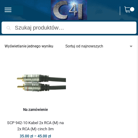
0
Strona główna
Produkty oznaczone “przewód rca 2m warszawa”
/
Szukaj
Wyświetlanie jednego wyniku
Na zamówienie
SCP 942-10 Kabel 2x RCA (M) na
2x RCA (M) cinch 3m
35.00
zł
–
45.00
zł