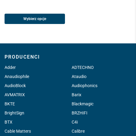
Wybierz opcje
PRODUCENCI
Adder
ADTECHNO
Anaudiophile
Ataudio
AudioBlock
Audiophonics
AVMATRIX
Barix
BKTE
Blackmagic
BrightSign
BRZHIFI
BTX
C4i
Cable Matters
Calibre