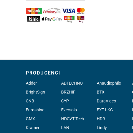
PRODUCENCI
Adder
ADTECHNO
Anaudiophile
BrightSign
BRZHIFI
BTX
CNB
CYP
DataVideo
Euroshine
Eversolo
EXT LKG
GMX
HDCVT Tech.
HDR
Kramer
LAN
Lindy