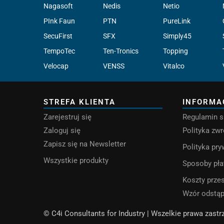
Nagasoft
Nedis
Netio
PInk Faun
PTN
PureLink
SecuFirst
SFX
Simply45
TempoTec
Ten-Tronics
Topping
Velocap
VENSS
Vitalco
STREFA KLIENTA
INFORMA
Zarejestruj się
Regulamin s
Zaloguj się
Polityka zw
Zapisz się na Newsletter
Polityka pr
Wszystkie produkty
Sposoby pła
Koszty przes
Wzór odstą
© C4i Consultants for Industry | Wszelkie prawa zast