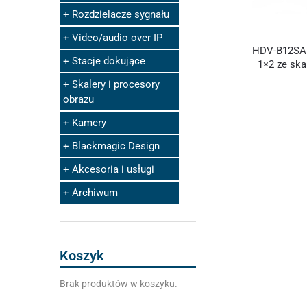
Rozdzielacze sygnału
Video/audio over IP
HDV-B12SA R
Stacje dokujące
1×2 ze sk
Skalery i procesory
obrazu
Kamery
Blackmagic Design
Akcesoria i usługi
Archiwum
Koszyk
Brak produktów w koszyku.