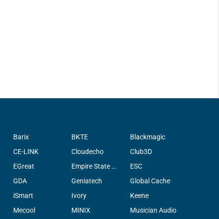
Barix
BKTE
Blackmagic
CE-LINK
Cloudecho
Club3D
EGreat
Empire State Filter Company, INC.
ESC
GDA
Geniatech
Global Cache
iSmart
Ivory
Keene
Mecool
MINIX
Musician Audio