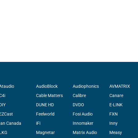
Ataudio
AudioBlock
Audiophonics
AVMATRIX
C4i
Cable Matters
Calibre
Canare
DIY
DUNE HD
DVDO
E-LINK
EZCast
Feelworld
Fosi Audio
FXN
Ian Canada
iFi
Innomaker
Inny
LKG
Magnetar
Matrix Audio
Measy