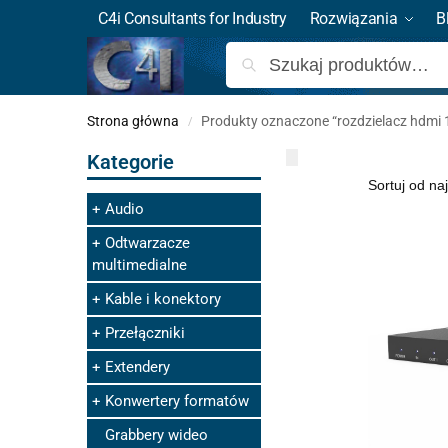
C4i Consultants for Industry
Rozwiązania
B
Strona główna
Produkty oznaczone “rozdzielacz hdmi 
/
Kategorie
Audio
Odtwarzacze
multimedialne
Kable i konektory
Przełączniki
Extendery
Konwertery formatów
Grabbery wideo