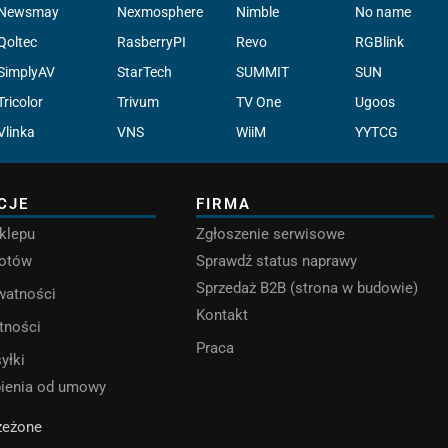
Newsmay
Nexmosphere
Nimble
No name
Qoltec
RasberryPI
Revo
RGBlink
SimplyAV
StarTech
SUMMIT
SUN
Tricolor
Trivum
TV One
Ugoos
Vlinka
VNS
WiiM
YYTCG
CJE
FIRMA
klepu
Zgłoszenie serwisowe
rotów
Sprawdź status naprawy
Sprzedaż B2B (strona w budowie)
ywatności
Kontakt
tności
Praca
yłki
pienia od umowy
rzeżone