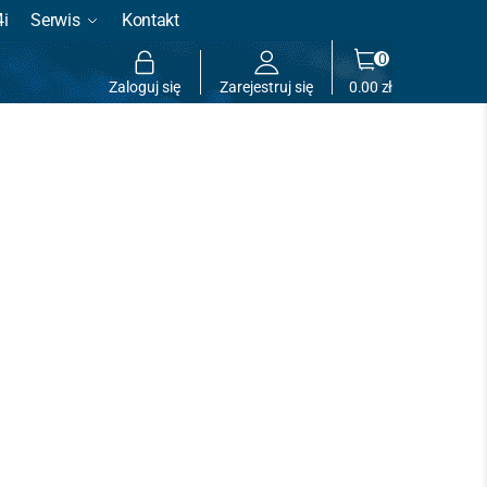
4i
Serwis
Kontakt
0
Zaloguj się
Zarejestruj się
0.00
zł