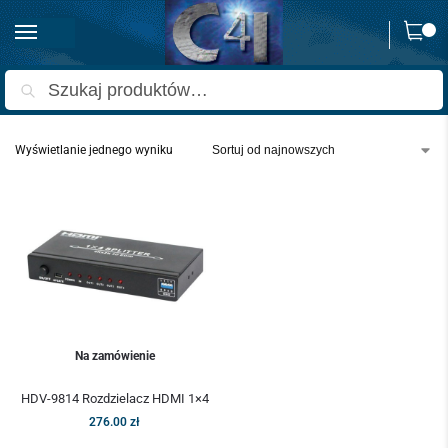
0
Strona główna
Produkty oznaczone “rozgałęźnik hdmi 1x4”
/
Szukaj
Wyświetlanie jednego wyniku
Na zamówienie
HDV-9814 Rozdzielacz HDMI 1×4
276.00
zł