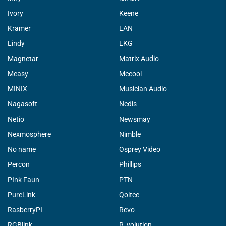
Ivory
Keene
Kramer
LAN
Lindy
LKG
Magnetar
Matrix Audio
Measy
Mecool
MINIX
Musician Audio
Nagasoft
Nedis
Netio
Newsmay
Nexmosphere
Nimble
No name
Osprey Video
Percon
Phillips
PInk Faun
PTN
PureLink
Qoltec
RasberryPI
Revo
RGBlink
R_volution