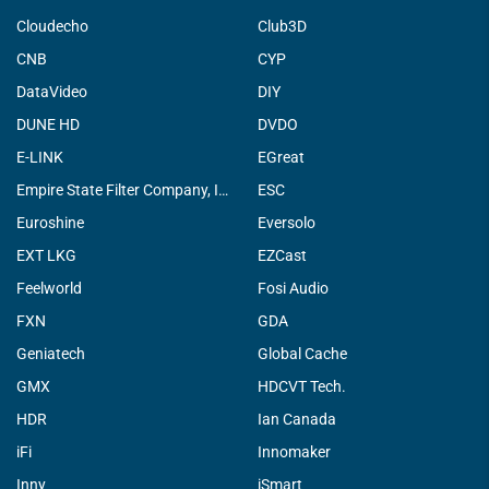
Cloudecho
Club3D
CNB
CYP
DataVideo
DIY
DUNE HD
DVDO
E-LINK
EGreat
Empire State Filter Company, INC.
ESC
Euroshine
Eversolo
EXT LKG
EZCast
Feelworld
Fosi Audio
FXN
GDA
Geniatech
Global Cache
GMX
HDCVT Tech.
HDR
Ian Canada
iFi
Innomaker
Inny
iSmart