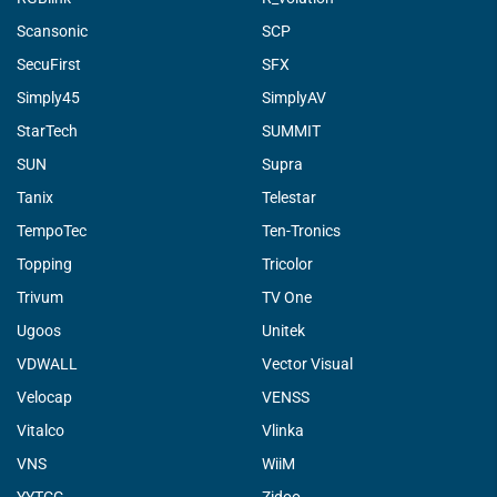
Scansonic
SCP
SecuFirst
SFX
Simply45
SimplyAV
StarTech
SUMMIT
SUN
Supra
Tanix
Telestar
TempoTec
Ten-Tronics
Topping
Tricolor
Trivum
TV One
Ugoos
Unitek
VDWALL
Vector Visual
Velocap
VENSS
Vitalco
Vlinka
VNS
WiiM