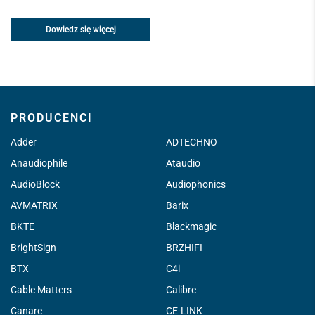
Dowiedz się więcej
PRODUCENCI
Adder
ADTECHNO
Anaudiophile
Ataudio
AudioBlock
Audiophonics
AVMATRIX
Barix
BKTE
Blackmagic
BrightSign
BRZHIFI
BTX
C4i
Cable Matters
Calibre
Canare
CE-LINK