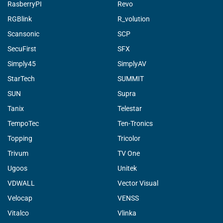
RasberryPI
Revo
RGBlink
R_volution
Scansonic
SCP
SecuFirst
SFX
Simply45
SimplyAV
StarTech
SUMMIT
SUN
Supra
Tanix
Telestar
TempoTec
Ten-Tronics
Topping
Tricolor
Trivum
TV One
Ugoos
Unitek
VDWALL
Vector Visual
Velocap
VENSS
Vitalco
Vlinka