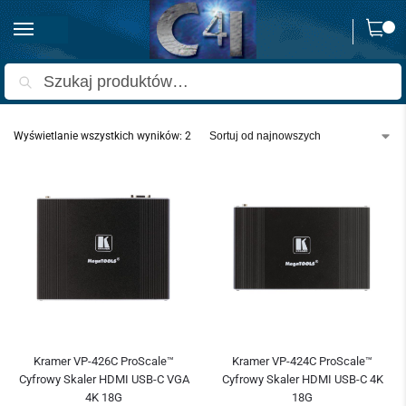
0
Strona główna
Produkty oznaczone “skaler hdmi i usb-c”
/
Szukaj
Wyświetlanie wszystkich wyników: 2
Kramer VP-426C ProScale™
Kramer VP-424C ProScale™
Cyfrowy Skaler HDMI USB-C VGA
Cyfrowy Skaler HDMI USB-C 4K
4K 18G
18G