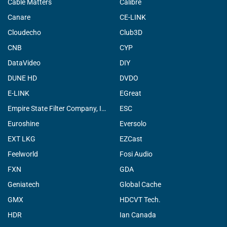
Cable Matters
Calibre
Canare
CE-LINK
Cloudecho
Club3D
CNB
CYP
DataVideo
DIY
DUNE HD
DVDO
E-LINK
EGreat
Empire State Filter Company, INC.
ESC
Euroshine
Eversolo
EXT LKG
EZCast
Feelworld
Fosi Audio
FXN
GDA
Geniatech
Global Cache
GMX
HDCVT Tech.
HDR
Ian Canada