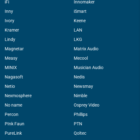
iFi
Innomaker
Inny
iSmart
Ivory
Keene
Kramer
LAN
Lindy
LKG
Magnetar
Matrix Audio
Measy
Mecool
MINIX
Musician Audio
Nagasoft
Nedis
Netio
Newsmay
Nexmosphere
Nimble
No name
Osprey Video
Percon
Phillips
PInk Faun
PTN
PureLink
Qoltec