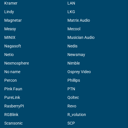
Kramer
LAN
Lindy
LKG
Magnetar
Matrix Audio
Measy
Mecool
MINIX
Musician Audio
Nagasoft
Nedis
Netio
Newsmay
Nexmosphere
Nimble
No name
Osprey Video
Percon
Phillips
PInk Faun
PTN
PureLink
Qoltec
RasberryPI
Revo
RGBlink
R_volution
Scansonic
SCP