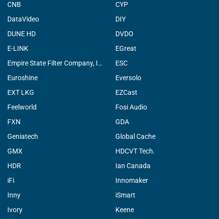
CNB
CYP
DataVideo
DIY
DUNE HD
DVDO
E-LINK
EGreat
Empire State Filter Company, INC.
ESC
Euroshine
Eversolo
EXT LKG
EZCast
Feelworld
Fosi Audio
FXN
GDA
Geniatech
Global Cache
GMX
HDCVT Tech.
HDR
Ian Canada
iFi
Innomaker
Inny
iSmart
Ivory
Keene