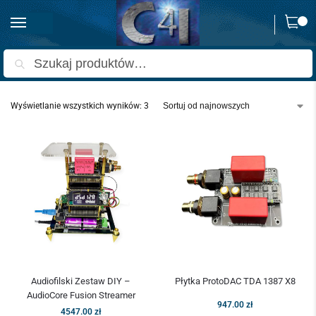
0
Strona główna
Produkty oznaczone “Streamer ProtoDAC”
/
Szukaj
Wyświetlanie wszystkich wyników: 3
Audiofilski Zestaw DIY –
Płytka ProtoDAC TDA 1387 X8
AudioCore Fusion Streamer
947.00
zł
4547.00
zł