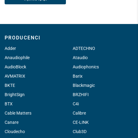
PRODUCENCI
Adder
ADTECHNO
Anaudiophile
Ataudio
AudioBlock
Audiophonics
AVMATRIX
Barix
BKTE
Blackmagic
BrightSign
BRZHIFI
BTX
C4i
Cable Matters
Calibre
Canare
CE-LINK
Cloudecho
Club3D