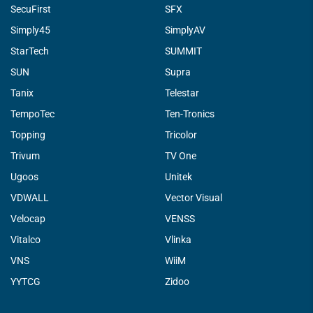
SecuFirst
SFX
Simply45
SimplyAV
StarTech
SUMMIT
SUN
Supra
Tanix
Telestar
TempoTec
Ten-Tronics
Topping
Tricolor
Trivum
TV One
Ugoos
Unitek
VDWALL
Vector Visual
Velocap
VENSS
Vitalco
Vlinka
VNS
WiiM
YYTCG
Zidoo