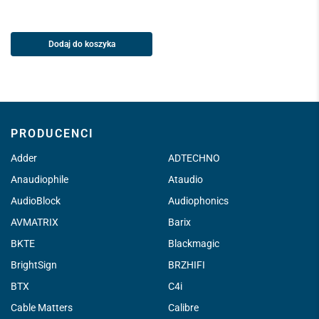
Dodaj do koszyka
PRODUCENCI
Adder
ADTECHNO
Anaudiophile
Ataudio
AudioBlock
Audiophonics
AVMATRIX
Barix
BKTE
Blackmagic
BrightSign
BRZHIFI
BTX
C4i
Cable Matters
Calibre