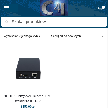
0
Strona główna
Produkty oznaczone “streamer RTMP”
/
Szukaj
Wyświetlanie jednego wyniku
SX-HE01 Sprzętowy Enkoder HDMI
Extender na IP H.264
1450.00
zł