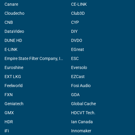
Canare
CE-LINK
Cloudecho
Club3D
CNB
CYP
DataVideo
DIY
DUNE HD
DVDO
E-LINK
EGreat
Empire State Filter Company, INC.
ESC
Euroshine
Eversolo
EXT LKG
EZCast
Feelworld
Fosi Audio
FXN
GDA
Geniatech
Global Cache
GMX
HDCVT Tech.
HDR
Ian Canada
iFi
Innomaker