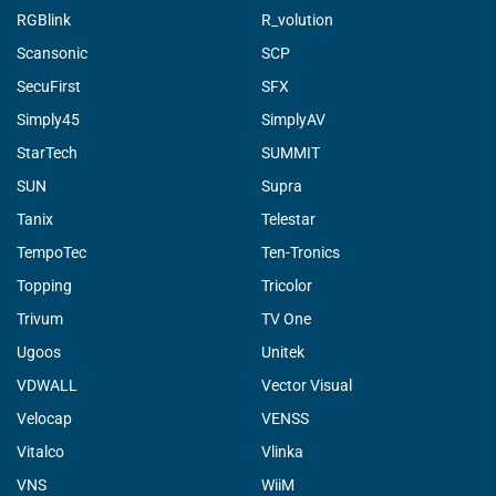
RGBlink
R_volution
Scansonic
SCP
SecuFirst
SFX
Simply45
SimplyAV
StarTech
SUMMIT
SUN
Supra
Tanix
Telestar
TempoTec
Ten-Tronics
Topping
Tricolor
Trivum
TV One
Ugoos
Unitek
VDWALL
Vector Visual
Velocap
VENSS
Vitalco
Vlinka
VNS
WiiM