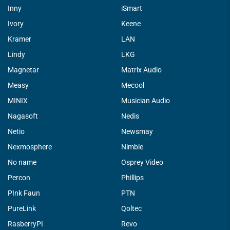
Inny
iSmart
Ivory
Keene
Kramer
LAN
Lindy
LKG
Magnetar
Matrix Audio
Measy
Mecool
MINIX
Musician Audio
Nagasoft
Nedis
Netio
Newsmay
Nexmosphere
Nimble
No name
Osprey Video
Percon
Phillips
PInk Faun
PTN
PureLink
Qoltec
RasberryPI
Revo