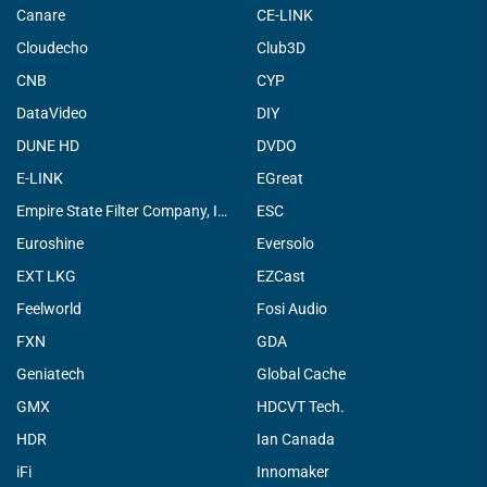
Canare
CE-LINK
Cloudecho
Club3D
CNB
CYP
DataVideo
DIY
DUNE HD
DVDO
E-LINK
EGreat
Empire State Filter Company, INC.
ESC
Euroshine
Eversolo
EXT LKG
EZCast
Feelworld
Fosi Audio
FXN
GDA
Geniatech
Global Cache
GMX
HDCVT Tech.
HDR
Ian Canada
iFi
Innomaker