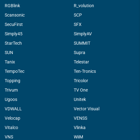
RGBlink
R_volution
Scansonic
SCP
SecuFirst
SFX
Simply45
SimplyAV
StarTech
SUMMIT
SUN
Supra
Tanix
Telestar
TempoTec
Ten-Tronics
Topping
Tricolor
Trivum
TV One
Ugoos
Unitek
VDWALL
Vector Visual
Velocap
VENSS
Vitalco
Vlinka
VNS
WiiM