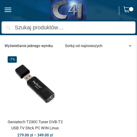
0
Strona główna
Produkty oznaczone “tuner tv na pc”
/
Szukaj
Wyświetlanie jednego wyniku
-7%
Geniatech T230C Tuner DVB-T2
USB TV Stick PC WIN Linux
279.00
zł
–
349.00
zł