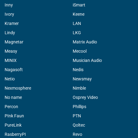
Inny
iSmart
Ivory
Keene
Kramer
LAN
Lindy
LKG
Magnetar
Matrix Audio
Measy
Mecool
MINIX
Musician Audio
Nagasoft
Nedis
Netio
Newsmay
Nexmosphere
Nimble
No name
Osprey Video
Percon
Phillips
PInk Faun
PTN
PureLink
Qoltec
RasberryPI
Revo