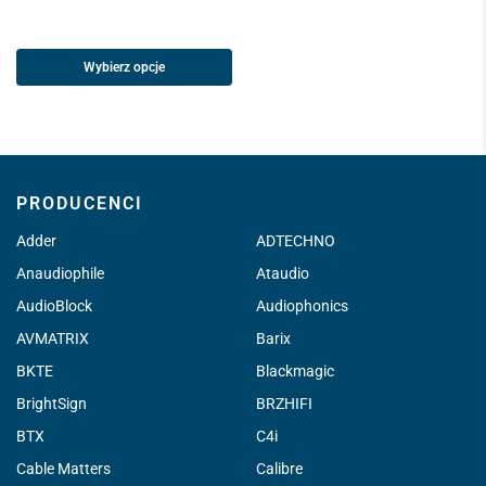
Wybierz opcje
PRODUCENCI
Adder
ADTECHNO
Anaudiophile
Ataudio
AudioBlock
Audiophonics
AVMATRIX
Barix
BKTE
Blackmagic
BrightSign
BRZHIFI
BTX
C4i
Cable Matters
Calibre