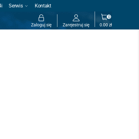
4i
Serwis
Kontakt
0
Zaloguj się
Zarejestruj się
0.00
zł