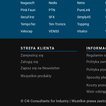
Nagasoft
Nedis
Netio
PInk Faun
PTN
PureLink
SecuFirst
SFX
Simply45
TempoTec
Ten-Tronics
Topping
Velocap
VENSS
Vitalco
STREFA KLIENTA
INFORMA
Zarejestruj się
Regulamin s
Zaloguj się
Polityka zw
Zapisz się na Newsletter
Polityka pr
Wszystkie produkty
Sposoby pła
Koszty przes
Wzór odstą
© C4i Consultants for Industry | Wszelkie prawa zast