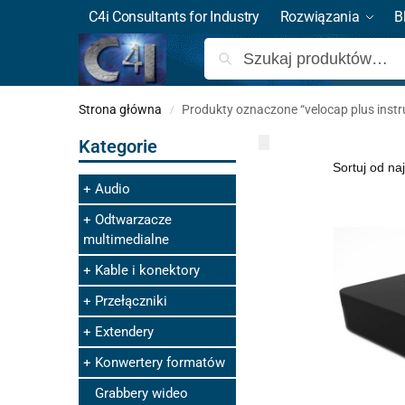
C4i Consultants for Industry
Rozwiązania
B
Strona główna
Produkty oznaczone “velocap plus instr
/
Kategorie
Audio
Odtwarzacze
multimedialne
Kable i konektory
Przełączniki
Extendery
Konwertery formatów
Grabbery wideo