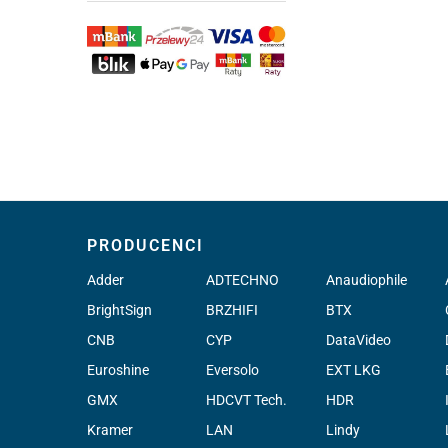
PRODUCENCI
Adder
ADTECHNO
Anaudiophile
BrightSign
BRZHIFI
BTX
CNB
CYP
DataVideo
Euroshine
Eversolo
EXT LKG
GMX
HDCVT Tech.
HDR
Kramer
LAN
Lindy