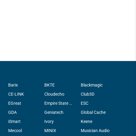
Barix
BKTE
Blackmagic
CE-LINK
Cloudecho
Club3D
EGreat
Empire State Filter Company, INC.
ESC
GDA
Geniatech
Global Cache
iSmart
Ivory
Keene
Mecool
MINIX
Musician Audio