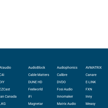
Ataudio
AudioBlock
Audiophonics
AVMATRIX
C4i
Cable Matters
Calibre
Canare
DIY
DUNE HD
DVDO
E-LINK
EZCast
Feelworld
Fosi Audio
FXN
Ian Canada
iFi
Innomaker
Inny
LKG
Magnetar
Matrix Audio
Measy