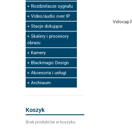
Rozdzielacze sygnału
Video/audio over IP
Velocap 
Stacje dokujące
Skalery i procesory
obrazu
Kamery
Blackmagic Design
Akcesoria i usługi
Archiwum
Koszyk
Brak produktów w koszyku.