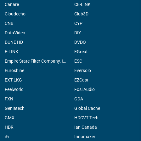
Canare
CE-LINK
Cloudecho
Club3D
CNB
CYP
DataVideo
DIY
DUNE HD
DVDO
E-LINK
EGreat
Empire State Filter Company, INC.
ESC
Euroshine
Eversolo
EXT LKG
EZCast
Feelworld
Fosi Audio
FXN
GDA
Geniatech
Global Cache
GMX
HDCVT Tech.
HDR
Ian Canada
iFi
Innomaker