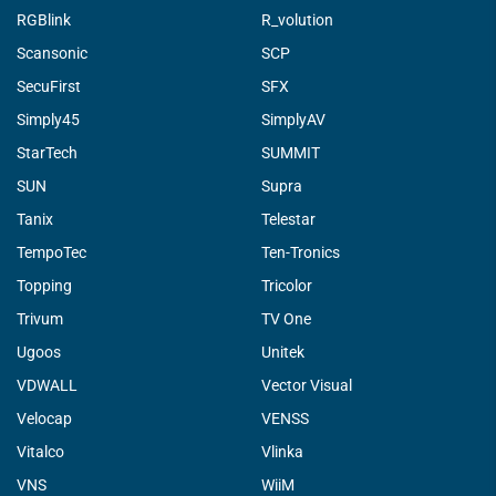
RGBlink
R_volution
Scansonic
SCP
SecuFirst
SFX
Simply45
SimplyAV
StarTech
SUMMIT
SUN
Supra
Tanix
Telestar
TempoTec
Ten-Tronics
Topping
Tricolor
Trivum
TV One
Ugoos
Unitek
VDWALL
Vector Visual
Velocap
VENSS
Vitalco
Vlinka
VNS
WiiM