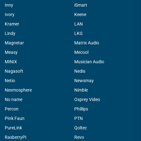
Inny
iSmart
Ivory
Keene
Kramer
LAN
Lindy
LKG
Magnetar
Matrix Audio
Measy
Mecool
MINIX
Musician Audio
Nagasoft
Nedis
Netio
Newsmay
Nexmosphere
Nimble
No name
Osprey Video
Percon
Phillips
PInk Faun
PTN
PureLink
Qoltec
RasberryPI
Revo