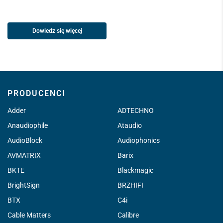
Dowiedz się więcej
PRODUCENCI
Adder
ADTECHNO
Anaudiophile
Ataudio
AudioBlock
Audiophonics
AVMATRIX
Barix
BKTE
Blackmagic
BrightSign
BRZHIFI
BTX
C4i
Cable Matters
Calibre