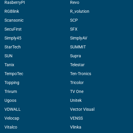
RasberryPI
Revo
RGBlink
R_volution
Scansonic
SCP
SecuFirst
SFX
Simply45
SimplyAV
StarTech
SUMMIT
SUN
Supra
Tanix
Telestar
TempoTec
Ten-Tronics
Topping
Tricolor
Trivum
TV One
Ugoos
Unitek
VDWALL
Vector Visual
Velocap
VENSS
Vitalco
Vlinka