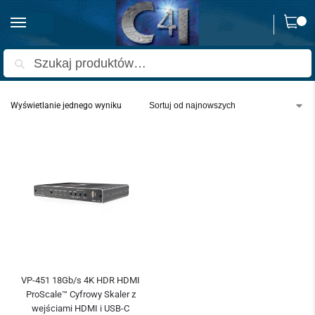
0
Strona główna
Produkty oznaczone “VP-451”
/
Szukaj
Wyświetlanie jednego wyniku
VP-451 18Gb/s 4K HDR HDMI
ProScale™ Cyfrowy Skaler z
wejściami HDMI i USB-C