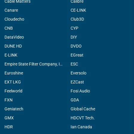
Cable Matters
Calibre
Canare
CE-LINK
Cloudecho
Club3D
CNB
CYP
DataVideo
DIY
DUNE HD
DVDO
E-LINK
EGreat
Empire State Filter Company, INC.
ESC
Euroshine
Eversolo
EXT LKG
EZCast
Feelworld
Fosi Audio
FXN
GDA
Geniatech
Global Cache
GMX
HDCVT Tech.
HDR
Ian Canada