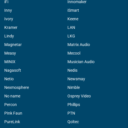
iFi
Innomaker
Inny
iSmart
Ivory
Keene
Kramer
LAN
Lindy
LKG
Magnetar
Matrix Audio
Measy
Mecool
MINIX
Musician Audio
Nagasoft
Nedis
Netio
Newsmay
Nexmosphere
Nimble
No name
Osprey Video
Percon
Phillips
PInk Faun
PTN
PureLink
Qoltec