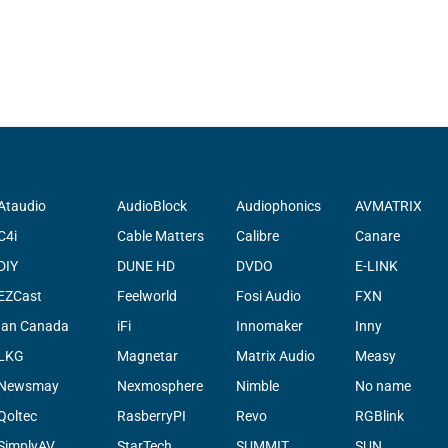
Ataudio
AudioBlock
Audiophonics
AVMATRIX
C4i
Cable Matters
Calibre
Canare
DIY
DUNE HD
DVDO
E-LINK
EZCast
Feelworld
Fosi Audio
FXN
Ian Canada
iFi
Innomaker
Inny
LKG
Magnetar
Matrix Audio
Measy
Newsmay
Nexmosphere
Nimble
No name
Qoltec
RasberryPI
Revo
RGBlink
SimplyAV
StarTech
SUMMIT
SUN