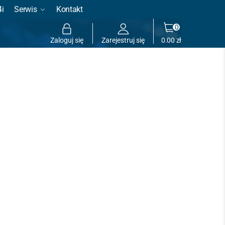
4i
Serwis
Kontakt
0
Zaloguj się
Zarejestruj się
0.00
zł