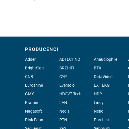
PRODUCENCI
Adder
ADTECHNO
Anaudiophile
BrightSign
BRZHIFI
BTX
CNB
CYP
DataVideo
Euroshine
Eversolo
EXT LKG
GMX
HDCVT Tech.
HDR
Kramer
LAN
Lindy
Nagasoft
Nedis
Netio
PInk Faun
PTN
PureLink
SecuFirst
SFX
Simply45