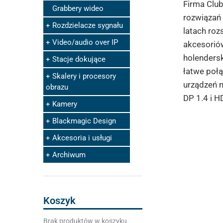
Firma Club
Grabbery wideo
rozwiązań 
Rozdzielacze sygnału
latach roz
Video/audio over IP
akcesoriów
holendersk
Stacje dokujące
łatwe połą
Skalery i procesory
urządzeń m
obrazu
DP 1.4 i H
Kamery
Blackmagic Design
Akcesoria i usługi
Archiwum
Koszyk
Brak produktów w koszyku.