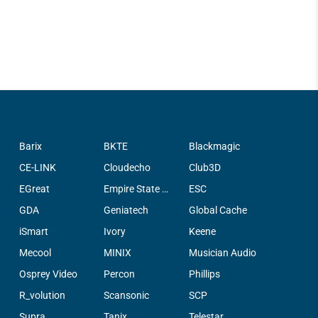
Barix
BKTE
Blackmagic
CE-LINK
Cloudecho
Club3D
EGreat
Empire State Filter Company, INC.
ESC
GDA
Geniatech
Global Cache
iSmart
Ivory
Keene
Mecool
MINIX
Musician Audio
Osprey Video
Percon
Phillips
R_volution
Scansonic
SCP
Supra
Tanix
Telestar