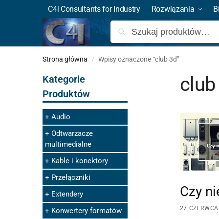
C4i Consultants for Industry
Rozwiązania
B
Strona główna
Wpisy oznaczone “club 3d”
/
club
Kategorie
Produktów
Audio
Odtwarzacze
multimedialne
Kable i konektory
Przełączniki
Czy ni
Extendery
27 CZERWCA
Konwertery formatów