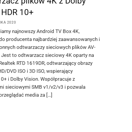
zacz plików 4K z Dolby
n HDR 10+
IKA 2020
iamy najnowszy Android TV Box 4K,
 do producenta najbardziej zaawansowanych i
onnych odtwarzaczy sieciowych plików AV-
 Jest to odtwarzacz sieciowy 4K oparty na
 Realtek RTD 1619DR, odtwarzający obrazy
D/DVD ISO i 3D ISO, wspierający
+ i Dolby Vision. Współpracuje z
mi sieciowymi SMB v1/v2/v3 i pozwala
przeglądać media za […]