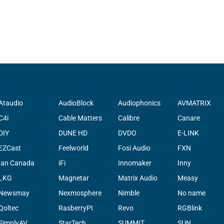
Ataudio
AudioBlock
Audiophonics
AVMATRIX
C4i
Cable Matters
Calibre
Canare
DIY
DUNE HD
DVDO
E-LINK
EZCast
Feelworld
Fosi Audio
FXN
Ian Canada
iFi
Innomaker
Inny
LKG
Magnetar
Matrix Audio
Measy
Newsmay
Nexmosphere
Nimble
No name
Qoltec
RasberryPI
Revo
RGBlink
SimplyAV
StarTech
SUMMIT
SUN