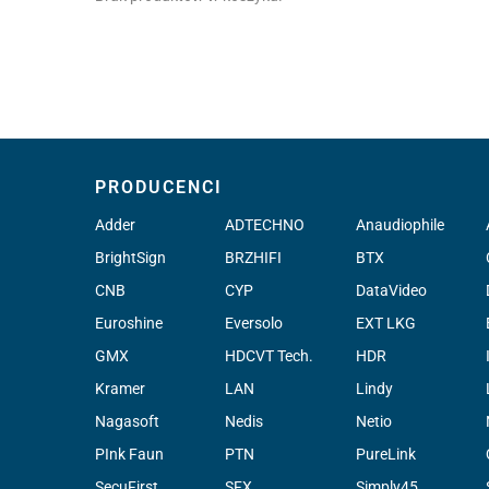
PRODUCENCI
Adder
ADTECHNO
Anaudiophile
BrightSign
BRZHIFI
BTX
CNB
CYP
DataVideo
Euroshine
Eversolo
EXT LKG
GMX
HDCVT Tech.
HDR
Kramer
LAN
Lindy
Nagasoft
Nedis
Netio
PInk Faun
PTN
PureLink
SecuFirst
SFX
Simply45