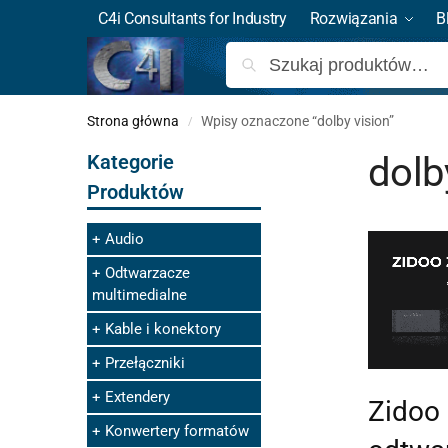
C4i Consultants for Industry
Rozwiązania
B
Strona główna
Wpisy oznaczone “dolby vision”
/
dolb
Kategorie
Produktów
Audio
Odtwarzacze
multimedialne
Kable i konektory
Przełączniki
Extendery
Zidoo 
Konwertery formatów