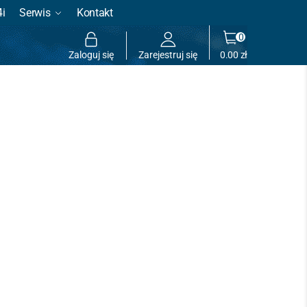
4i
Serwis
Kontakt
0
Zaloguj się
Zarejestruj się
0.00
zł