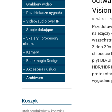
odtwar
Grabbery wideo
Visio
Rozdzielacze sygnału
8 PAŹDZIERN
Video/audio over IP
Przedstaw
Stacje dokujące
należączy
Skalery i procesory
wszechstr
obrazu
Zidoo Z9x.
Kamery
chipsecie
płyt BD/UH
Blackmagic Design
HDR/HDR10
Akcesoria i usługi
protokoła
Archiwum
wygodnie 
Koszyk
Brak produktów w koszyku.