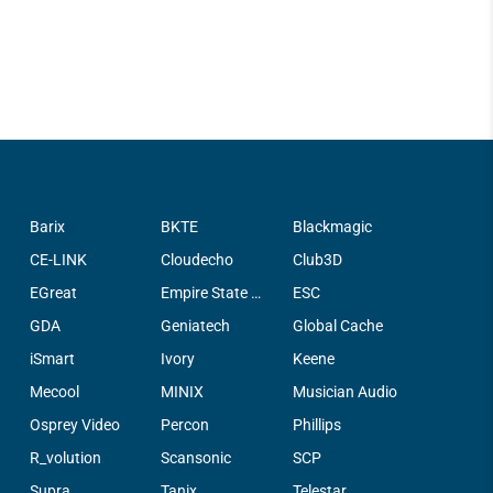
Barix
BKTE
Blackmagic
CE-LINK
Cloudecho
Club3D
EGreat
Empire State Filter Company, INC.
ESC
GDA
Geniatech
Global Cache
iSmart
Ivory
Keene
Mecool
MINIX
Musician Audio
Osprey Video
Percon
Phillips
R_volution
Scansonic
SCP
Supra
Tanix
Telestar