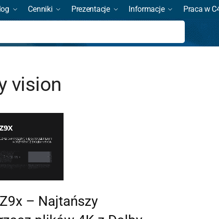
log
Cenniki
Prezentacje
Informacje
Praca w C
Szukaj
y vision
Z9x – Najtańszy