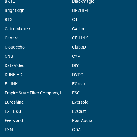
BKTE
Blackmagic
BrightSign
BRZHIFI
BTX
C4i
Cable Matters
Calibre
Canare
CE-LINK
Cloudecho
Club3D
CNB
CYP
DataVideo
DIY
DUNE HD
DVDO
E-LINK
EGreat
Empire State Filter Company, INC.
ESC
Euroshine
Eversolo
EXT LKG
EZCast
Feelworld
Fosi Audio
FXN
GDA