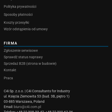
Polityka prywatności
Sposoby płatności
Koszty przesyłki
Wzór odstąpienia od umowy
FIRMA
Zgłoszenie serwisowe
Sprawdź status naprawy
Sprzedaż B2B (strona w budowie)
Kontakt
Praca
C4i Sp. z.o.o. | C4i Consultants for Industry
ul. Księcia Ziemowita 53 (bud. 3B, piętro 1)
03-885 Warszawa, Poland
Email:
biuro@c4i.com.pl
Telefon: +48 22 398-33-42, +48 22 390-62-36