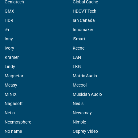
Geniatech
Global Cache
GMX
HDCVT Tech.
HDR
Ian Canada
iFi
Innomaker
Inny
iSmart
Ivory
Keene
Kramer
LAN
Lindy
LKG
Magnetar
Matrix Audio
Measy
Mecool
MINIX
Musician Audio
Nagasoft
Nedis
Netio
Newsmay
Nexmosphere
Nimble
No name
Osprey Video