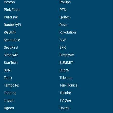
Percon
Phillips
PInk Faun
PTN
PureLink
Qoltec
RasberryPI
Revo
RGBlink
R_volution
Scansonic
SCP
SecuFirst
SFX
Simply45
SimplyAV
StarTech
SUMMIT
SUN
Supra
Tanix
Telestar
TempoTec
Ten-Tronics
Topping
Tricolor
Trivum
TV One
Ugoos
Unitek