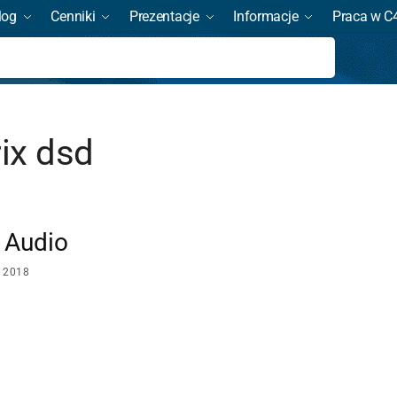
log
Cenniki
Prezentacje
Informacje
Praca w C
Szukaj
ix dsd
 Audio
 2018