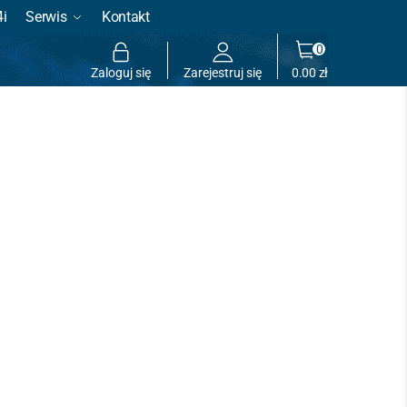
4i
Serwis
Kontakt
0
Zaloguj się
Zarejestruj się
0.00
zł