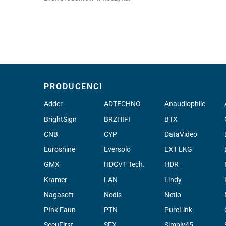
PRODUCENCI
Adder
ADTECHNO
Anaudiophile
BrightSign
BRZHIFI
BTX
CNB
CYP
DataVideo
Euroshine
Eversolo
EXT LKG
GMX
HDCVT Tech.
HDR
Kramer
LAN
Lindy
Nagasoft
Nedis
Netio
PInk Faun
PTN
PureLink
SecuFirst
SFX
Simply45