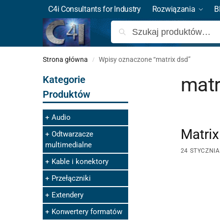
C4i Consultants for Industry
Rozwiązania
B
Strona główna
Wpisy oznaczone “matrix dsd”
/
matr
Kategorie
Produktów
Audio
Matrix
Odtwarzacze
multimedialne
24 STYCZNIA
Kable i konektory
Przełączniki
Extendery
Konwertery formatów