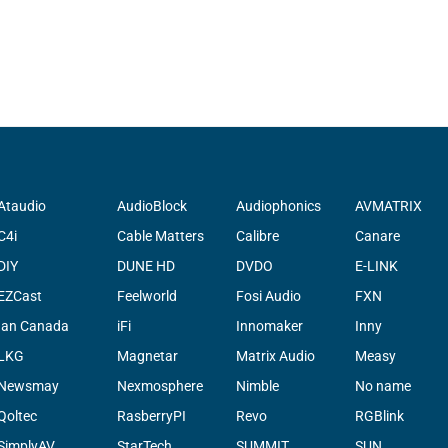
Ataudio
AudioBlock
Audiophonics
AVMATRIX
C4i
Cable Matters
Calibre
Canare
DIY
DUNE HD
DVDO
E-LINK
EZCast
Feelworld
Fosi Audio
FXN
Ian Canada
iFi
Innomaker
Inny
LKG
Magnetar
Matrix Audio
Measy
Newsmay
Nexmosphere
Nimble
No name
Qoltec
RasberryPI
Revo
RGBlink
SimplyAV
StarTech
SUMMIT
SUN