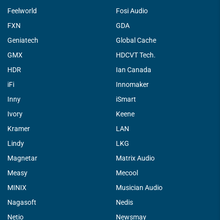
Feelworld
Fosi Audio
FXN
GDA
Geniatech
Global Cache
GMX
HDCVT Tech.
HDR
Ian Canada
iFi
Innomaker
Inny
iSmart
Ivory
Keene
Kramer
LAN
Lindy
LKG
Magnetar
Matrix Audio
Measy
Mecool
MINIX
Musician Audio
Nagasoft
Nedis
Netio
Newsmay