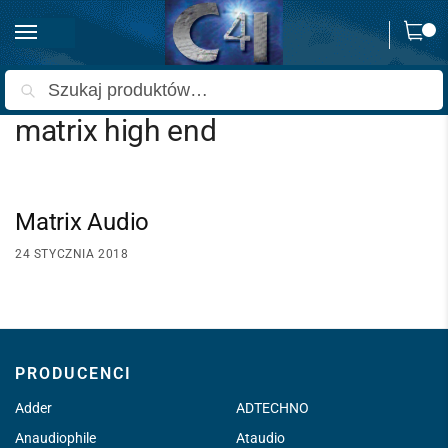
0
Strona główna
Wpisy oznaczone “matrix high end”
/
Szukaj
matrix high end
Matrix Audio
24 STYCZNIA 2018
PRODUCENCI
Adder
ADTECHNO
Anaudiophile
Ataudio