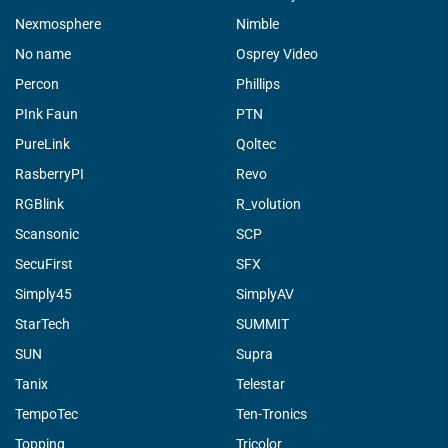
Nexmosphere
Nimble
No name
Osprey Video
Percon
Phillips
PInk Faun
PTN
PureLink
Qoltec
RasberryPI
Revo
RGBlink
R_volution
Scansonic
SCP
SecuFirst
SFX
Simply45
SimplyAV
StarTech
SUMMIT
SUN
Supra
Tanix
Telestar
TempoTec
Ten-Tronics
Topping
Tricolor