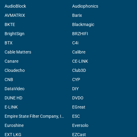
AudioBlock
Audiophonics
AVMATRIX
Barix
BKTE
Blackmagic
BrightSign
BRZHIFI
BTX
C4i
Cable Matters
Calibre
Canare
CE-LINK
Cloudecho
Club3D
CNB
CYP
DataVideo
DIY
DUNE HD
DVDO
E-LINK
EGreat
Empire State Filter Company, INC.
ESC
Euroshine
Eversolo
EXT LKG
EZCast