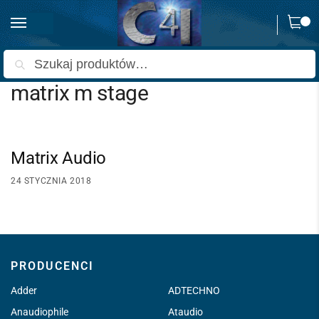
0
Strona główna
Wpisy oznaczone “matrix m stage”
/
Szukaj
matrix m stage
Matrix Audio
24 STYCZNIA 2018
PRODUCENCI
Adder
ADTECHNO
Anaudiophile
Ataudio