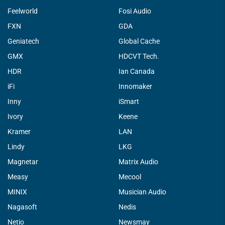
Feelworld
Fosi Audio
FXN
GDA
Geniatech
Global Cache
GMX
HDCVT Tech.
HDR
Ian Canada
iFi
Innomaker
Inny
iSmart
Ivory
Keene
Kramer
LAN
Lindy
LKG
Magnetar
Matrix Audio
Measy
Mecool
MINIX
Musician Audio
Nagasoft
Nedis
Netio
Newsmay