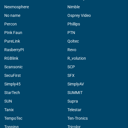
Nexmosphere
Nimble
No name
Osprey Video
Percon
Phillips
PInk Faun
PTN
PureLink
Qoltec
RasberryPI
Revo
RGBlink
R_volution
Scansonic
SCP
SecuFirst
SFX
Simply45
SimplyAV
StarTech
SUMMIT
SUN
Supra
Tanix
Telestar
TempoTec
Ten-Tronics
Topping
Tricolor