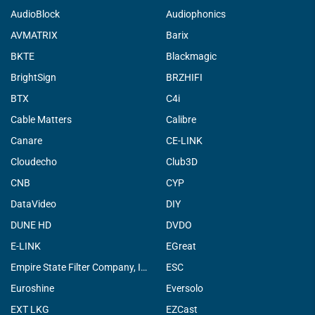
AudioBlock
Audiophonics
AVMATRIX
Barix
BKTE
Blackmagic
BrightSign
BRZHIFI
BTX
C4i
Cable Matters
Calibre
Canare
CE-LINK
Cloudecho
Club3D
CNB
CYP
DataVideo
DIY
DUNE HD
DVDO
E-LINK
EGreat
Empire State Filter Company, INC.
ESC
Euroshine
Eversolo
EXT LKG
EZCast