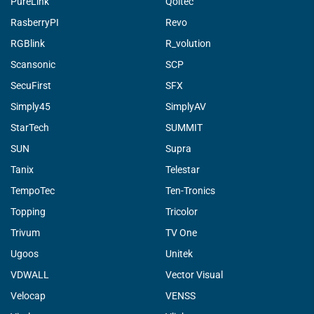
PureLink
Qoltec
RasberryPI
Revo
RGBlink
R_volution
Scansonic
SCP
SecuFirst
SFX
Simply45
SimplyAV
StarTech
SUMMIT
SUN
Supra
Tanix
Telestar
TempoTec
Ten-Tronics
Topping
Tricolor
Trivum
TV One
Ugoos
Unitek
VDWALL
Vector Visual
Velocap
VENSS