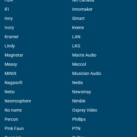
HDR
Ian Canada
iFi
Innomaker
Inny
iSmart
Ivory
Keene
Kramer
LAN
Lindy
LKG
Magnetar
Matrix Audio
Measy
Mecool
MINIX
Musician Audio
Nagasoft
Nedis
Netio
Newsmay
Nexmosphere
Nimble
No name
Osprey Video
Percon
Phillips
PInk Faun
PTN