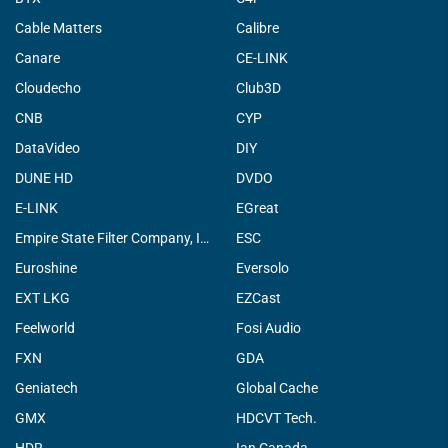
Cable Matters
Calibre
Canare
CE-LINK
Cloudecho
Club3D
CNB
CYP
DataVideo
DIY
DUNE HD
DVDO
E-LINK
EGreat
Empire State Filter Company, INC.
ESC
Euroshine
Eversolo
EXT LKG
EZCast
Feelworld
Fosi Audio
FXN
GDA
Geniatech
Global Cache
GMX
HDCVT Tech.