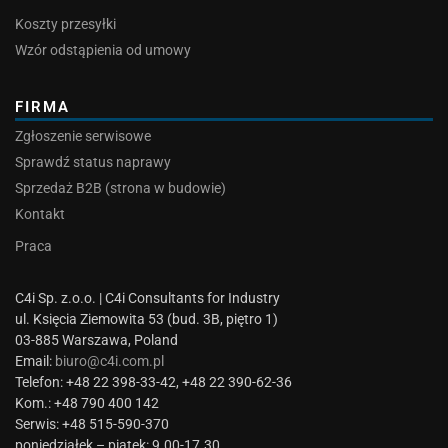
Koszty przesyłki
Wzór odstąpienia od umowy
FIRMA
Zgłoszenie serwisowe
Sprawdź status naprawy
Sprzedaż B2B (strona w budowie)
Kontakt
Praca
C4i Sp. z.o.o. | C4i Consultants for Industry
ul. Księcia Ziemowita 53 (bud. 3B, piętro 1)
03-885 Warszawa, Poland
Email:
biuro@c4i.com.pl
Telefon: +48 22 398-33-42, +48 22 390-62-36
Kom.: +48 790 400 142
Serwis: +48 515-590-370
poniedziałek – piątek: 9.00-17.30