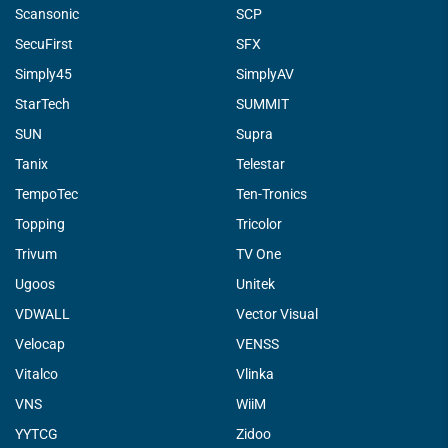
Scansonic
SCP
SecuFirst
SFX
Simply45
SimplyAV
StarTech
SUMMIT
SUN
Supra
Tanix
Telestar
TempoTec
Ten-Tronics
Topping
Tricolor
Trivum
TV One
Ugoos
Unitek
VDWALL
Vector Visual
Velocap
VENSS
Vitalco
Vlinka
VNS
WiiM
YYTCG
Zidoo