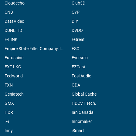
Cloudecho
Club3D
CNB
CYP
DataVideo
DIY
DUNE HD
DVDO
E-LINK
EGreat
Empire State Filter Company, INC.
ESC
Euroshine
Eversolo
EXT LKG
EZCast
Feelworld
Fosi Audio
FXN
GDA
Geniatech
Global Cache
GMX
HDCVT Tech.
HDR
Ian Canada
iFi
Innomaker
Inny
iSmart