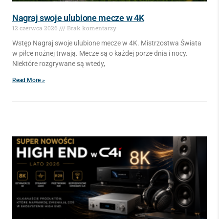
Nagraj swoje ulubione mecze w 4K
12 czerwca 2026
Brak komentarzy
Wstęp Nagraj swoje ulubione mecze w 4K. Mistrzostwa Świata
w piłce nożnej trwają. Mecze są o każdej porze dnia i nocy.
Niektóre rozgrywane są wtedy,
Read More »