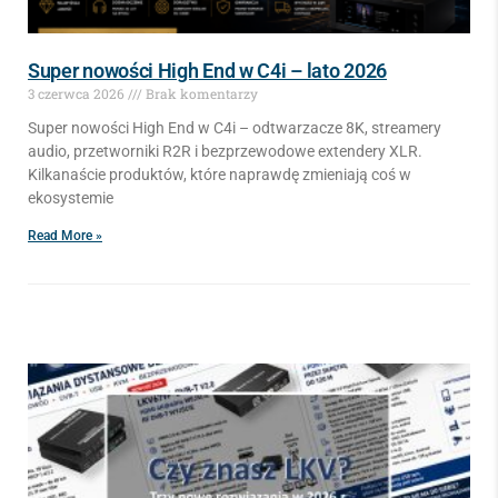
Super nowości High End w C4i – lato 2026
3 czerwca 2026
Brak komentarzy
Super nowości High End w C4i – odtwarzacze 8K, streamery
audio, przetworniki R2R i bezprzewodowe extendery XLR.
Kilkanaście produktów, które naprawdę zmieniają coś w
ekosystemie
Read More »