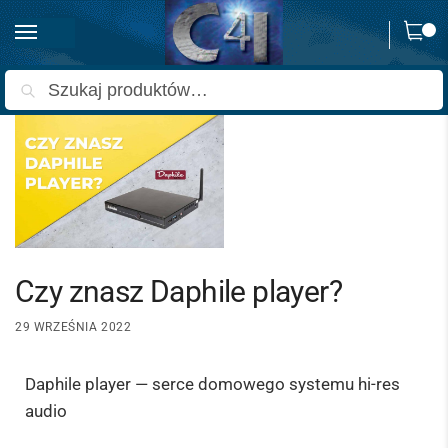
0
Strona główna
Aktualności
Czy znasz Daphile player?
/
/
Szukaj
Czy znasz Daphile player?
29 WRZEŚNIA 2022
Daphile player — serce domowego systemu hi-res
audio