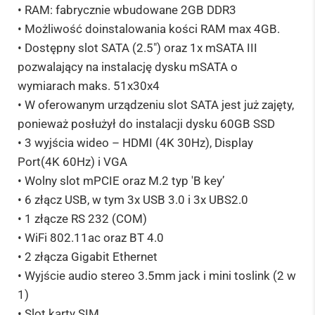
• RAM: fabrycznie wbudowane 2GB DDR3
• Możliwość doinstalowania kości RAM max 4GB.
• Dostępny slot SATA (2.5″) oraz 1x mSATA III
pozwalający na instalację dysku mSATA o
wymiarach maks. 51x30x4
• W oferowanym urządzeniu slot SATA jest już zajęty,
ponieważ posłużył do instalacji dysku 60GB SSD
• 3 wyjścia wideo – HDMI (4K 30Hz), Display
Port(4K 60Hz) i VGA
• Wolny slot mPCIE oraz M.2 typ 'B key’
• 6 złącz USB, w tym 3x USB 3.0 i 3x UBS2.0
• 1 złącze RS 232 (COM)
• WiFi 802.11ac oraz BT 4.0
• 2 złącza Gigabit Ethernet
• Wyjście audio stereo 3.5mm jack i mini toslink (2 w
1)
• Slot karty SIM