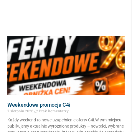
Weekendowa promocja C4i
7 sierpnia 2026
Brak komentarzy
Każdy weekend to nowe uzupełnienie oferty C4i.W tym miejscu
publikujemy aktualnie wyróżnione produkty – nowości, wybrane