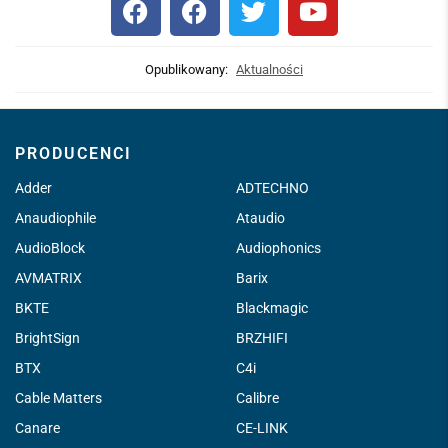
Opublikowany:
Aktualności
PRODUCENCI
Adder
ADTECHNO
Anaudiophile
Ataudio
AudioBlock
Audiophonics
AVMATRIX
Barix
BKTE
Blackmagic
BrightSign
BRZHIFI
BTX
C4i
Cable Matters
Calibre
Canare
CE-LINK