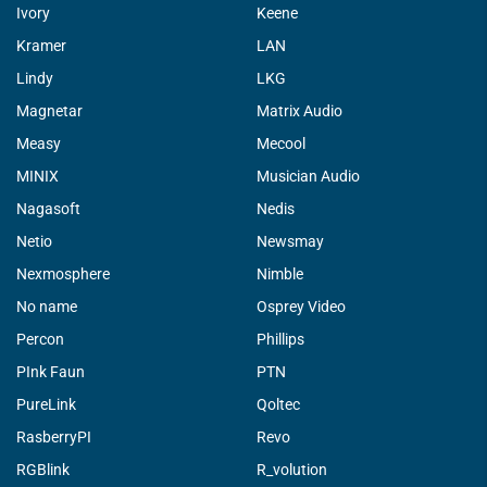
Ivory
Keene
Kramer
LAN
Lindy
LKG
Magnetar
Matrix Audio
Measy
Mecool
MINIX
Musician Audio
Nagasoft
Nedis
Netio
Newsmay
Nexmosphere
Nimble
No name
Osprey Video
Percon
Phillips
PInk Faun
PTN
PureLink
Qoltec
RasberryPI
Revo
RGBlink
R_volution