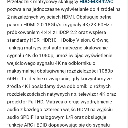
Przełącznik matrycowy skalujący
HDC-MXB42AC
pozwala na jednoczesne wyświetlanie do 4 źródeł na
2 niezależnych wyjściach HDMI. Obsługuje pełne
pasmo HDMI 2.0 18Gb/s i sygnały 4K/2K 60Hz z
próbkowaniem 4:4:4 z HDCP 2.2 oraz wspiera
standardy HDR, HDR10+ i Dolby Vision. Główną
funkcją matrycy jest automatyczne skalowanie
sygnału 4K do 1080p, umożliwiając wyświetlenie
wejściowego sygnału 4K na odbiorniku o
maksymalnej obsługiwanej rozdzielczości 1080p
60Hz. To idealne rozwiązanie, gdy korzystamy ze
źródła 4K i posiadamy dwa odbiorniki o różnych
rozdzielczościach natywnych np. telewizor 4K oraz
projektor Full HD. Matryca oferuje wyodrębnienie
audio z każdego czterech wejść HDMI na wyjściu
audio SPDIF i analogowym L/R oraz obsługuje
funkcje ARC i EDID dopasowując się do sygnału