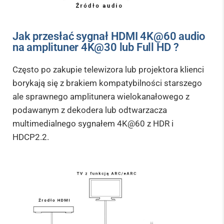
Jak przesłać sygnał HDMI 4K@60 audio
na amplituner 4K@30 lub Full HD ?
Często po zakupie telewizora lub projektora klienci
borykają się z brakiem kompatybilności starszego
ale sprawnego amplitunera wielokanałowego z
podawanym z dekodera lub odtwarzacza
multimedialnego sygnałem 4K@60 z HDR i
HDCP2.2.