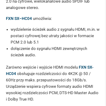
2.0 na cyfrowe, wielokanałowe audio SPDIF lub
analogowe stereo.
FXN SX–HC04
umożliwia:
wydzielenie ścieżek audio z sygnału HDMI, m.in. w
postaci cyfrowej bez utraty jakości w formacie
PCM 2.0 lub 5.1
dołączenie do sygnału HDMI zewnętrznych
ścieżek audio.
Zarówno wejście i wyjście HDMI modelu
FXN SX-
HC04
obsługuje rozdzielczości do 4K2K @ 50 /
60Hz przy maks. przepustowości do 18Gb/s.
Urządzenie wspiera cyfrowe formaty audio HDMI
wysokiej rozdzielczości PCM, DTS-HD Master Audio
i Dolby True HD.