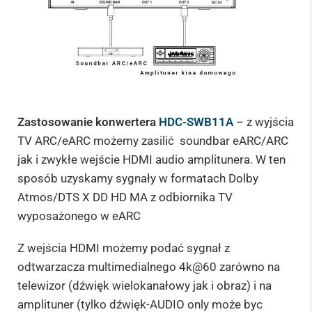
Zastosowanie konwertera
HDC-SWB11A
– z wyjścia
TV ARC/eARC możemy zasilić soundbar eARC/ARC
jak i zwykłe wejście HDMI audio amplitunera. W ten
sposób uzyskamy sygnały w formatach Dolby
Atmos/DTS X DD HD MA z odbiornika TV
wyposażonego w eARC
Z wejścia HDMI możemy podać sygnał z
odtwarzacza multimedialnego 4k@60 zarówno na
telewizor (dźwięk wielokanałowy jak i obraz) i na
amplituner (tylko dźwięk-AUDIO only może byc