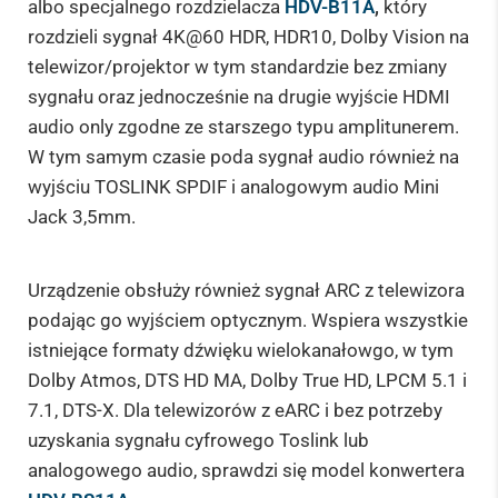
albo specjalnego rozdzielacza
HDV-B11A
,
który
rozdzieli sygnał 4K@60 HDR, HDR10, Dolby Vision na
telewizor/projektor w tym standardzie bez zmiany
sygnału oraz jednocześnie na drugie wyjście HDMI
audio only zgodne ze starszego typu amplitunerem.
W tym samym czasie poda sygnał audio również na
wyjściu TOSLINK SPDIF i analogowym audio Mini
Jack 3,5mm.
Urządzenie obsłuży również sygnał ARC z telewizora
podając go wyjściem optycznym. Wspiera wszystkie
istniejące formaty dźwięku wielokanałowgo, w tym
Dolby Atmos, DTS HD MA, Dolby True HD, LPCM 5.1 i
7.1, DTS-X. Dla telewizorów z eARC i bez potrzeby
uzyskania sygnału cyfrowego Toslink lub
analogowego audio, sprawdzi się model konwertera