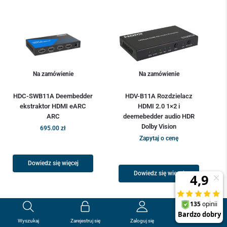
Na zamówienie
Na zamówienie
HDC-SWB11A Deembedder
HDV-B11A Rozdzielacz
ekstraktor HDMI eARC
HDMI 2.0 1×2 i
ARC
deemebedder audio HDR
Dolby Vision
695.00
zł
Zapytaj o cenę
Dowiedz się więcej
Dowiedz się więcej
0
0.00
zł
Wyszukaj
Zarejestruj się
Zaloguj się