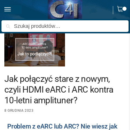
0
Strona główna
Blog
Jak połączyć stare z nowym, czyli HDMI eARC i ARC kontra 10-letni amplituner?
/
/
Szukaj
Jak połączyć stare z nowym,
czyli HDMI eARC i ARC kontra
10-letni amplituner?
8 GRUDNIA 2023
Problem z eARC lub ARC? Nie wiesz jak