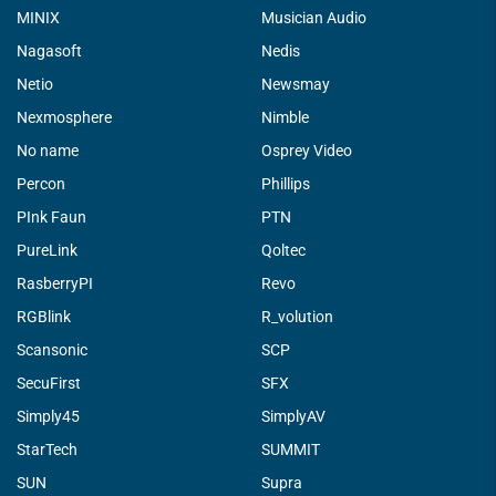
MINIX
Musician Audio
Nagasoft
Nedis
Netio
Newsmay
Nexmosphere
Nimble
No name
Osprey Video
Percon
Phillips
PInk Faun
PTN
PureLink
Qoltec
RasberryPI
Revo
RGBlink
R_volution
Scansonic
SCP
SecuFirst
SFX
Simply45
SimplyAV
StarTech
SUMMIT
SUN
Supra