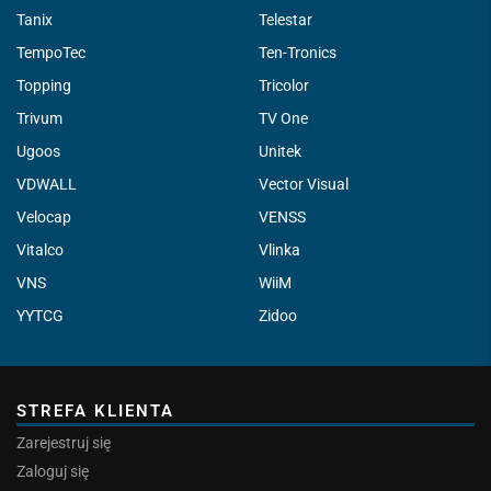
Tanix
Telestar
TempoTec
Ten-Tronics
Topping
Tricolor
Trivum
TV One
Ugoos
Unitek
VDWALL
Vector Visual
Velocap
VENSS
Vitalco
Vlinka
VNS
WiiM
YYTCG
Zidoo
STREFA KLIENTA
Zarejestruj się
Zaloguj się