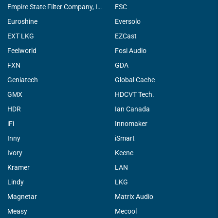
Empire State Filter Company, INC.
ESC
Euroshine
Eversolo
EXT LKG
EZCast
Feelworld
Fosi Audio
FXN
GDA
Geniatech
Global Cache
GMX
HDCVT Tech.
HDR
Ian Canada
iFi
Innomaker
Inny
iSmart
Ivory
Keene
Kramer
LAN
Lindy
LKG
Magnetar
Matrix Audio
Measy
Mecool