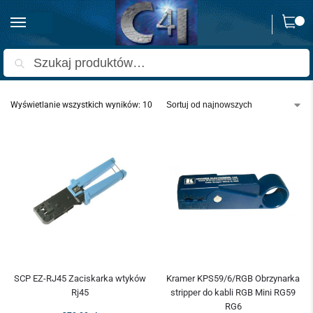
0
Strona główna
Kable i konektory
Narzędzia do przygotowania i zaciskania wtyków i złącz
/
/
Szukaj
Wyświetlanie wszystkich wyników: 10
SCP EZ-RJ45 Zaciskarka wtyków
Kramer KPS59/6/RGB Obrzynarka
Rj45
stripper do kabli RGB Mini RG59
RG6