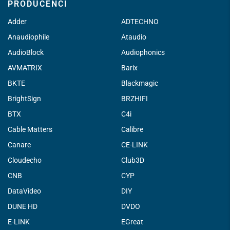
PRODUCENCI
Adder
ADTECHNO
Anaudiophile
Ataudio
AudioBlock
Audiophonics
AVMATRIX
Barix
BKTE
Blackmagic
BrightSign
BRZHIFI
BTX
C4i
Cable Matters
Calibre
Canare
CE-LINK
Cloudecho
Club3D
CNB
CYP
DataVideo
DIY
DUNE HD
DVDO
E-LINK
EGreat