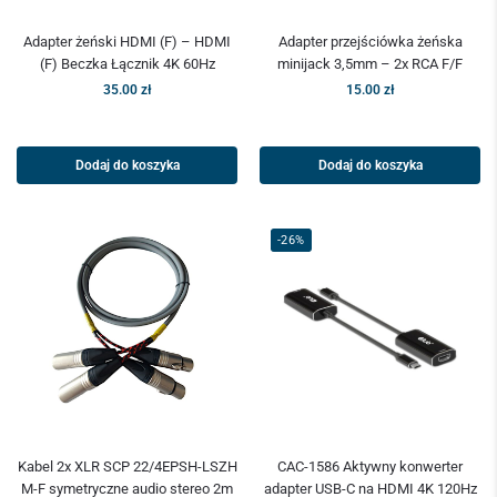
Adapter żeński HDMI (F) – HDMI
Adapter przejściówka żeńska
(F) Beczka Łącznik 4K 60Hz
minijack 3,5mm – 2x RCA F/F
35.00
zł
15.00
zł
Dodaj do koszyka
Dodaj do koszyka
-26%
Kabel 2x XLR SCP 22/4EPSH-LSZH
CAC-1586 Aktywny konwerter
M-F symetryczne audio stereo 2m
adapter USB-C na HDMI 4K 120Hz