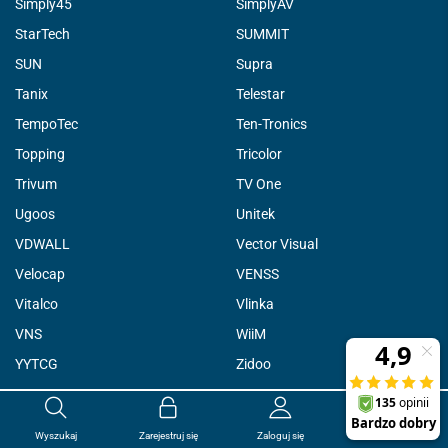
Simply45
SimplyAV
StarTech
SUMMIT
SUN
Supra
Tanix
Telestar
TempoTec
Ten-Tronics
Topping
Tricolor
Trivum
TV One
Ugoos
Unitek
VDWALL
Vector Visual
Velocap
VENSS
Vitalco
Vlinka
VNS
WiiM
YYTCG
Zidoo
0
0.00
zł
Wyszukaj
Zarejestruj się
Zaloguj się