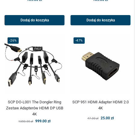
Dodaj do koszyka
Dodaj do koszyka
-26%
-47%
SCP DO-L001 The Dongler Ring
SCP 951 HDMI Adapter HDMI 2.0
Zestaw Adapterów HDMI DP USB
4K
4K
25.00
zł
47.00
zł
999.00
zł
1350.00
zł