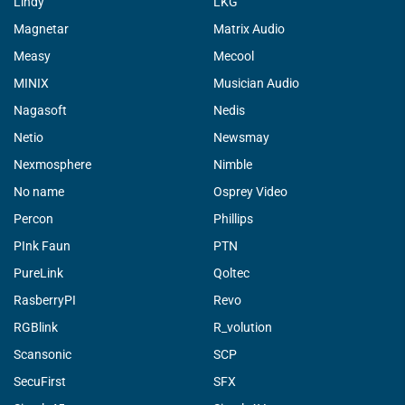
Lindy
LKG
Magnetar
Matrix Audio
Measy
Mecool
MINIX
Musician Audio
Nagasoft
Nedis
Netio
Newsmay
Nexmosphere
Nimble
No name
Osprey Video
Percon
Phillips
PInk Faun
PTN
PureLink
Qoltec
RasberryPI
Revo
RGBlink
R_volution
Scansonic
SCP
SecuFirst
SFX