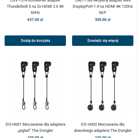
CSV-1574 Konwerter adapter
CAC-1186 Aktywny adapter Mini
Thunderbolt 3 na 2x HDMI 2.0 4K
DisplayPort 1.4 na HDMI 4K 120Hz
60Hz
M/F
657.00
zł
309.00
zł
Dodaj do koszyka
Dowiedz się więcej
DO-H001 Mocowanie dla adaptera
DO-H002 Mocowanie dla
„pigtail” The Dongler
dowolnego adaptera The Dongler
105.00
zł
105.00
zł