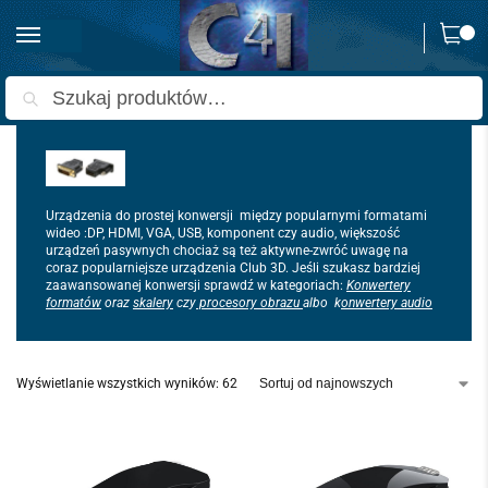
0
Strona główna
Kable i konektory
Przejściówki i adaptery
/
/
Szukaj
Urządzenia do prostej konwersji między popularnymi formatami
wideo :DP, HDMI, VGA, USB, komponent czy audio, większość
urządzeń pasywnych chociaż są też aktywne-zwróć uwagę na
coraz popularniejsze urządzenia Club 3D. Jeśli szukasz bardziej
zaawansowanej konwersji sprawdź w kategoriach:
Konwertery
formatów
oraz
skalery
czy
procesory obrazu
albo k
onwertery audio
Wyświetlanie wszystkich wyników: 62