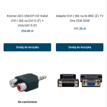
Kramer ADC-DM/DF+GF Kabel
Adapter DVI-I (M) na 5x BNC (Ż) TV
DVI-I (M) na DVI-D (F) +
One ZDB-2038
VGA/HD15 (F)
151.20
zł
254.00
zł
Dodaj do koszyka
Dodaj do koszyka
Na zamówienie