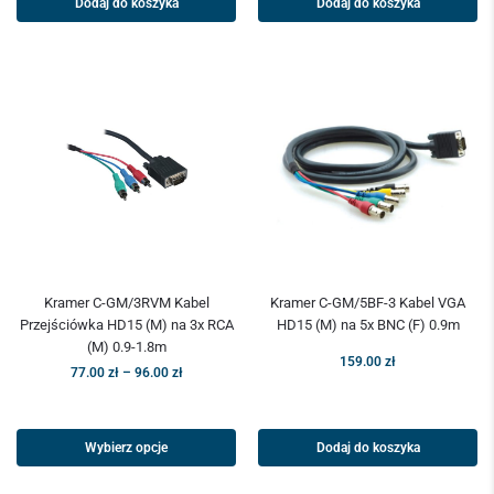
Dodaj do koszyka
Dodaj do koszyka
Kramer C-GM/3RVM Kabel
Kramer C-GM/5BF-3 Kabel VGA
Przejściówka HD15 (M) na 3x RCA
HD15 (M) na 5x BNC (F) 0.9m
(M) 0.9-1.8m
159.00
zł
77.00
zł
–
96.00
zł
Wybierz opcje
Dodaj do koszyka