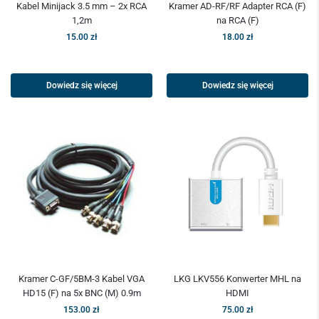
Kabel Minijack 3.5 mm – 2x RCA
Kramer AD-RF/RF Adapter RCA (F)
1,2m
na RCA (F)
15.00
zł
18.00
zł
Dowiedz się więcej
Dowiedz się więcej
Kramer C-GF/5BM-3 Kabel VGA
LKG LKV556 Konwerter MHL na
HD15 (F) na 5x BNC (M) 0.9m
HDMI
153.00
zł
75.00
zł