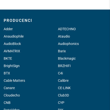
PRODUCENCI
Adder
ADTECHNO
Anaudiophile
Ataudio
AudioBlock
Audiophonics
AVMATRIX
Barix
BKTE
Blackmagic
BrightSign
BRZHIFI
BTX
C4i
Cable Matters
Calibre
Canare
CE-LINK
Cloudecho
Club3D
CNB
CYP