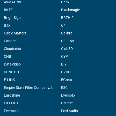
AVMATRIX
Barix
BKTE
Blackmagic
BrightSign
BRZHIFI
BTX
C4i
Cable Matters
Calibre
Canare
CE-LINK
Cloudecho
Club3D
CNB
CYP
DataVideo
DIY
DUNE HD
DVDO
E-LINK
EGreat
Empire State Filter Company, INC.
ESC
Euroshine
Eversolo
EXT LKG
EZCast
Feelworld
Fosi Audio