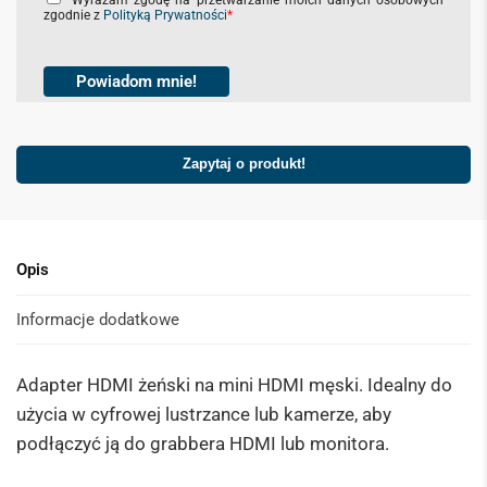
Wyrażam zgodę na przetwarzanie moich danych osobowych
zgodnie z
Polityką Prywatności
*
h
e
c
k
Powiadom mnie!
b
o
x
e
Zapytaj o produkt!
s
*
Opis
Informacje dodatkowe
Adapter HDMI żeński na mini HDMI męski. Idealny do
użycia w cyfrowej lustrzance lub kamerze, aby
podłączyć ją do grabbera HDMI lub monitora.