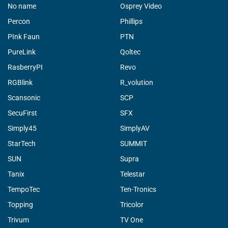
No name
Osprey Video
Percon
Phillips
PInk Faun
PTN
PureLink
Qoltec
RasberryPI
Revo
RGBlink
R_volution
Scansonic
SCP
SecuFirst
SFX
Simply45
SimplyAV
StarTech
SUMMIT
SUN
Supra
Tanix
Telestar
TempoTec
Ten-Tronics
Topping
Tricolor
Trivum
TV One