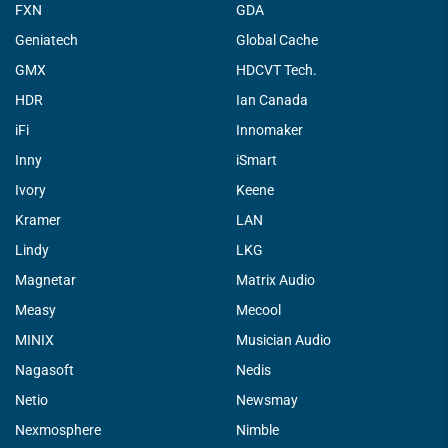
FXN
GDA
Geniatech
Global Cache
GMX
HDCVT Tech.
HDR
Ian Canada
iFi
Innomaker
Inny
iSmart
Ivory
Keene
Kramer
LAN
Lindy
LKG
Magnetar
Matrix Audio
Measy
Mecool
MINIX
Musician Audio
Nagasoft
Nedis
Netio
Newsmay
Nexmosphere
Nimble