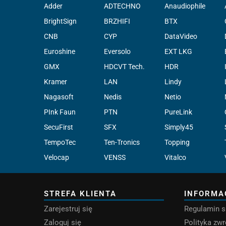
Adder
ADTECHNO
Anaudiophile
BrightSign
BRZHIFI
BTX
CNB
CYP
DataVideo
Euroshine
Eversolo
EXT LKG
GMX
HDCVT Tech.
HDR
Kramer
LAN
Lindy
Nagasoft
Nedis
Netio
PInk Faun
PTN
PureLink
SecuFirst
SFX
Simply45
TempoTec
Ten-Tronics
Topping
Velocap
VENSS
Vitalco
STREFA KLIENTA
INFORMA
Zarejestruj się
Regulamin s
Zaloguj się
Polityka zw