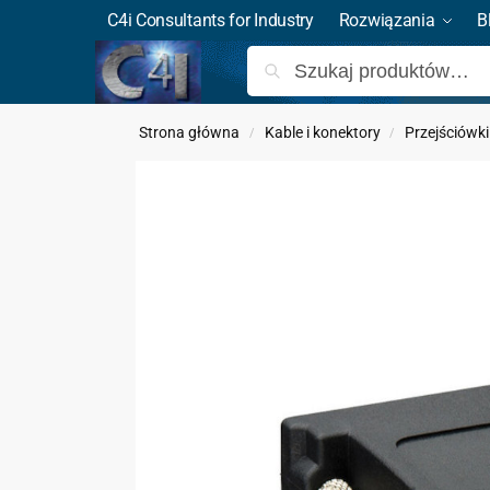
C4i Consultants for Industry
Rozwiązania
B
Strona główna
Kable i konektory
Przejściówki
/
/