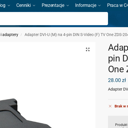
log
Cenniki
Prezentacje
Informacje
Praca w C
Szukaj
 i adaptery
Adapter DVI-U (M) na 4-pin DIN S-Video (F) TV One ZDS-2
/
Adap
pin D
One 
28.00
zł
Adapter DVI
Brak w 
Produkt