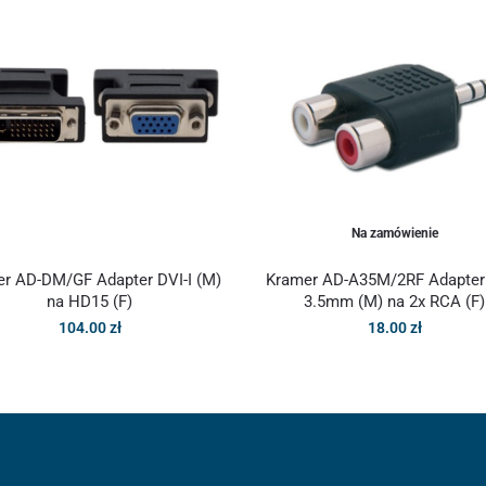
Na zamówienie
r AD-DM/GF Adapter DVI-I (M)
Kramer AD-A35M/2RF Adapter
na HD15 (F)
3.5mm (M) na 2x RCA (F)
104.00
zł
18.00
zł