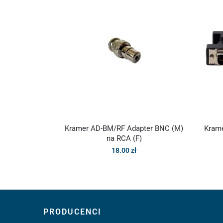
Kramer AD-BM/RF Adapter BNC (M)
Krame
na RCA (F)
18.00
zł
PRODUCENCI