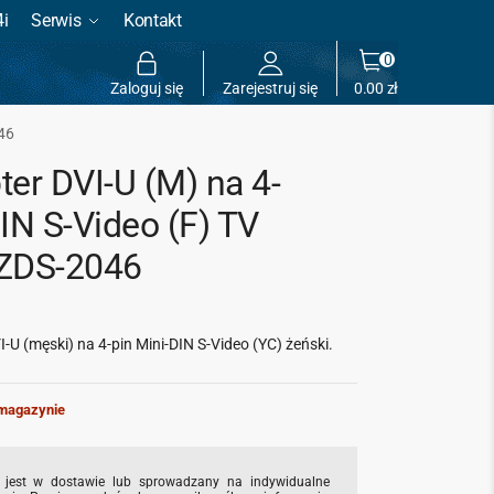
4i
Serwis
Kontakt
0
Zaloguj się
Zarejestruj się
0.00
zł
046
ter DVI-U (M) na 4-
IN S-Video (F) TV
ZDS-2046
-U (męski) na 4-pin Mini-DIN S-Video (YC) żeński.
magazynie
 jest w dostawie lub sprowadzany na indywidualne