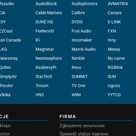
Ataudio
AudioBlock
Audiophonics
AVMATRIX
C4i
Cable Matters
Calibre
Canare
DIY
DUNE HD
DVDO
E-LINK
EZCast
Feelworld
Fosi Audio
FXN
Ian Canada
iFi
Innomaker
Inny
LKG
Magnetar
Matrix Audio
Measy
Newsmay
Nexmosphere
Nimble
No name
Qoltec
RasberryPI
Revo
RGBlink
SimplyAV
StarTech
SUMMIT
SUN
Tricolor
Trivum
TV One
Ugoos
Vlinka
VNS
WiiM
YYTCG
CJE
FIRMA
klepu
Zgłoszenie serwisowe
rotów
Sprawdź status naprawy