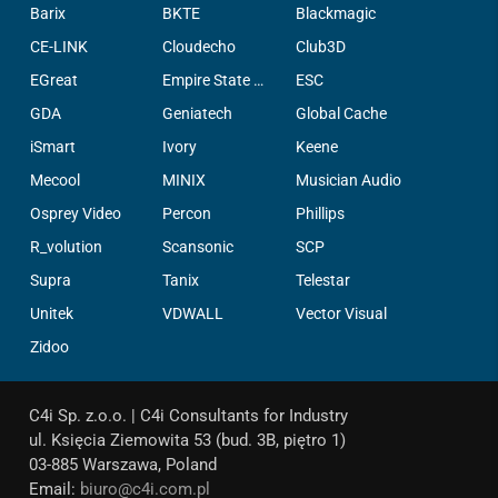
Barix
BKTE
Blackmagic
CE-LINK
Cloudecho
Club3D
EGreat
Empire State Filter Company, INC.
ESC
GDA
Geniatech
Global Cache
iSmart
Ivory
Keene
Mecool
MINIX
Musician Audio
Osprey Video
Percon
Phillips
R_volution
Scansonic
SCP
Supra
Tanix
Telestar
Unitek
VDWALL
Vector Visual
Zidoo
C4i Sp. z.o.o. | C4i Consultants for Industry
ul. Księcia Ziemowita 53 (bud. 3B, piętro 1)
03-885 Warszawa, Poland
Email:
biuro@c4i.com.pl