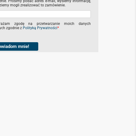
nie. Prosimy podać adres e-mail, wyślemy informację,
ziemy mogli zrealizować to zamówienie.
rażam zgodę na przetwarzanie moich danych
ch zgodnie z
Polityką Prywatności
*
owiadom mnie!