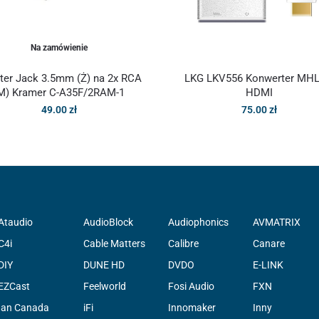
Na zamówienie
ter Jack 3.5mm (Ż) na 2x RCA
LKG LKV556 Konwerter MHL
M) Kramer C-A35F/2RAM-1
HDMI
49.00
zł
75.00
zł
Ataudio
AudioBlock
Audiophonics
AVMATRIX
C4i
Cable Matters
Calibre
Canare
DIY
DUNE HD
DVDO
E-LINK
EZCast
Feelworld
Fosi Audio
FXN
Ian Canada
iFi
Innomaker
Inny