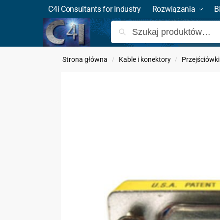
C4i Consultants for Industry
Rozwiązania
B
Strona główna
Kable i konektory
Przejściówki
/
/