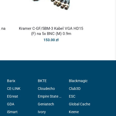
 na
Kramer C-GF/5BM-3 Kabel VGA HD15
(F) na 5x BNC (M) 0.9m
153.00
zł
Barix
BKTE
Blackmagic
CE-LINK
Cloudecho
Club3D
EGreat
Empire State Filter Company, INC.
ESC
GDA
Geniatech
Global Cache
iSmart
Ivory
Keene