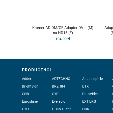
Kramer AD-DM/GF Adapter DVI-I (M)
Adap
na HD15 (F)
(
104.00
zł
PRODUCENCI
Adder
ADTECHNO
Anaudiophile
BrightSign
BRZHIFI
BTX
CNB
CYP
DataVideo
Euroshine
Eversolo
EXT LKG
GMX
HDCVT Tech.
HDR