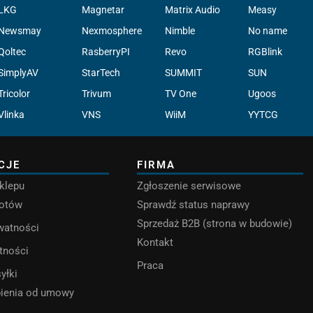
LKG
Magnetar
Matrix Audio
Measy
Newsmay
Nexmosphere
Nimble
No name
Qoltec
RasberryPI
Revo
RGBlink
SimplyAV
StarTech
SUMMIT
SUN
Tricolor
Trivum
TV One
Ugoos
Vlinka
VNS
WiiM
YYTCG
CJE
FIRMA
klepu
Zgłoszenie serwisowe
rotów
Sprawdź status naprawy
Sprzedaż B2B (strona w budowie)
ywatności
Kontakt
tności
Praca
yłki
pienia od umowy