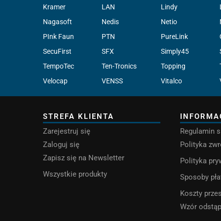
Kramer
LAN
Lindy
Nagasoft
Nedis
Netio
PInk Faun
PTN
PureLink
SecuFirst
SFX
Simply45
TempoTec
Ten-Tronics
Topping
Velocap
VENSS
Vitalco
STREFA KLIENTA
INFORMA
Zarejestruj się
Regulamin s
Zaloguj się
Polityka zw
Zapisz się na Newsletter
Polityka pr
Wszystkie produkty
Sposoby pła
Koszty przes
Wzór odstą