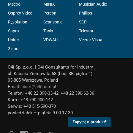
Mecool
MINIX
Musician Audio
Osprey Video
Percon
Phillips
R_volution
Scansonic
SCP
Supra
Tanix
Telestar
Unitek
VDWALL
Vector Visual
Zidoo
C4i Sp. z.o.o. | C4i Consultants for Industry
ul. Księcia Ziemowita 53 (bud. 3B, piętro 1)
03-885 Warszawa, Poland
Email:
biuro@c4i.com.pl
Telefon: +48 22 398-33-42, +48 22 390-62-36
Kom.: +48 790 400 142
Serwis: +48 515-590-370
poniedziałek – piątek: 9.00-17.30
Zapytaj o produkt!