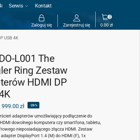
4i
Serwis
Kontakt
0
Zaloguj się
Zarejestruj się
0.00
zł
DP USB 4K
DO-L001 The
ler Ring Zestaw
terów HDMI DP
4K
999.00
zł
-26%
erścień adapterów
umożliwiający podłączenie do
 HDMI dowolnego komputera czy smartfona, tabletu,
frowego nieposiadającego złącza HDMI.
Zestaw
 adapter DisplayPort 1.4 (M) do HDMI (F), 1x