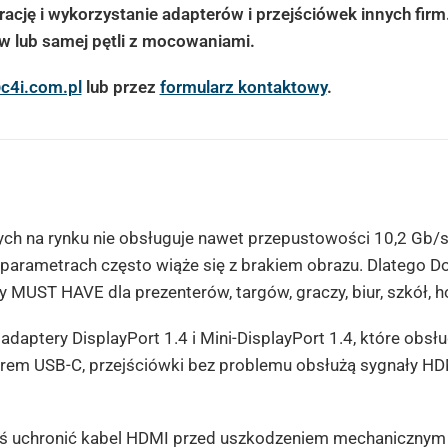
ację i wykorzystanie adapterów i przejściówek innych firm
lub samej pętli z mocowaniami.
c4i.com.pl
lub przez
formularz kontaktowy
.
 na rynku nie obsługuje nawet przepustowości 10,2 Gb/s i 
 parametrach często wiąże się z brakiem obrazu
.
Dlatego
Do
 MUST HAVE dla prezenterów, targów, graczy, biur, szkół, hot
 adaptery DisplayPort 1.4 i Mini-DisplayPort 1.4, które obs
rem USB-C, przejściówki bez problemu obsłużą sygnały HD
zaś uchronić kabel HDMI przed uszkodzeniem mechaniczn