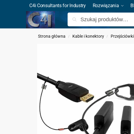
C4i Consultants for Industry
Rozwiązania
B
Strona główna
Kable i konektory
Przejściówki
/
/