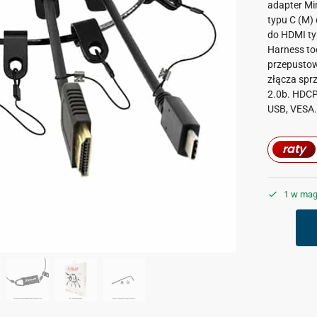
adapter Min
typu C (M) 
do HDMI typ
Harness too
przepustow
złącza sprz
2.0b. HDCP 
USB, VESA.
raty
1 w mag