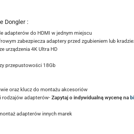
 Dongler :
ele adapterów do HDMI w jednym miejscu
yfrowym
zabezpiecza adaptery przed zgubieniem lub kradzie
e urządzenia 4K Ultra HD
rzy przepustowości 18Gb
ie oraz klucz do montażu akcesoriów
 i rodzajów adapterów-
Zapytaj o indywidualną wycenę na
b
montaż adapterów innych marek