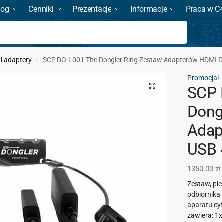
log
Cenniki
Prezentacje
Informacje
Praca w C
Szukaj
 i adaptery
SCP DO-L001 The Dongler Ring Zestaw Adapterów HDMI 
/
Promocja!
SCP 
Dong
Adap
USB 
1350.00
zł
Zestaw, pi
odbiornika
aparatu cy
zawiera: 1x