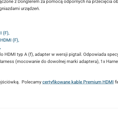
ączone z Donglerem za pomocą odpornych na przecięcia obe
gniazdami urządzeń.
 (F),
 HDMI (F),
,
o HDMI typ A (f), adapter w wersji pigtail. Odpowiada specy
Harness (mocowanie do dowolnej marki adaptera), 1x Harn
zejściówką. Polecamy
certyfikowane kable Premium HDMI
fi