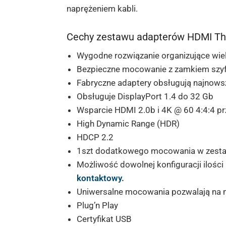
naprężeniem kabli.
Cechy zestawu adapterów HDMI The
Wygodne rozwiązanie organizujące wi
Bezpieczne mocowanie z zamkiem sz
Fabryczne adaptery obsługują
najnowsz
Obsługuje DisplayPort 1.4
do 32 Gb
Wsparcie HDMI 2.0b i
4K @ 60 4:4:4 p
High Dynamic Range (HDR)
HDCP 2.2
1szt dodatkowego mocowania w zestaw
Możliwość dowolnej konfiguracji ilości
kontaktowy
.
Uniwersalne mocowania pozwalają na 
Plug’n Play
Certyfikat USB