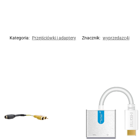
Kategoria:
Przejściówki i adaptery
Znacznik:
wyprzedazc4i