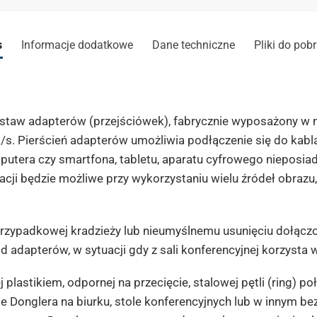
s
Informacje dodatkowe
Dane techniczne
Pliki do pob
taw adapterów (przejściówek), fabrycznie wyposażony w n
s. Pierścień adapterów umożliwia podłączenie się do kabla
putera czy smartfona, tabletu, aparatu cyfrowego nieposia
cji będzie możliwe przy wykorzystaniu wielu źródeł obrazu,
przypadkowej kradzieży lub nieumyślnemu usunięciu dołączo
 adapterów, w sytuacji gdy z sali konferencyjnej korzysta 
 plastikiem, odpornej na przecięcie, stalowej pętli (ring)
ie Donglera na biurku, stole konferencyjnych lub w innym b