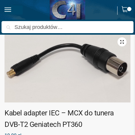
0
Strona główna
Kable i konektory
Przejściówki i adaptery
Kabel adapter IEC – MCX do tunera DVB-T2 Geniatech PT360
/
/
/
Szukaj
Kabel adapter IEC – MCX do tunera
DVB-T2 Geniatech PT360