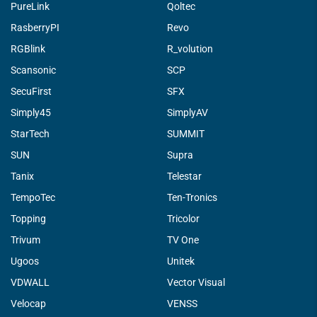
PureLink
Qoltec
RasberryPI
Revo
RGBlink
R_volution
Scansonic
SCP
SecuFirst
SFX
Simply45
SimplyAV
StarTech
SUMMIT
SUN
Supra
Tanix
Telestar
TempoTec
Ten-Tronics
Topping
Tricolor
Trivum
TV One
Ugoos
Unitek
VDWALL
Vector Visual
Velocap
VENSS