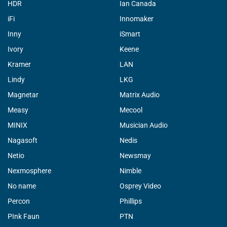
HDR
Ian Canada
iFi
Innomaker
Inny
iSmart
Ivory
Keene
Kramer
LAN
Lindy
LKG
Magnetar
Matrix Audio
Measy
Mecool
MINIX
Musician Audio
Nagasoft
Nedis
Netio
Newsmay
Nexmosphere
Nimble
No name
Osprey Video
Percon
Phillips
PInk Faun
PTN