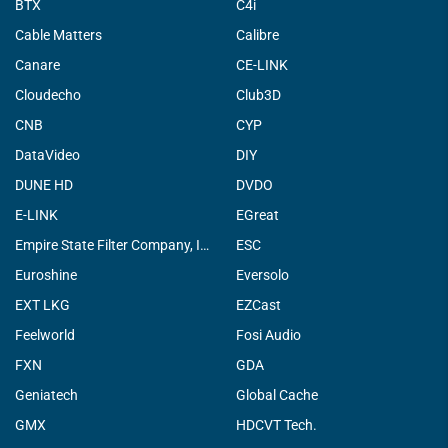
BTX
C4i
Cable Matters
Calibre
Canare
CE-LINK
Cloudecho
Club3D
CNB
CYP
DataVideo
DIY
DUNE HD
DVDO
E-LINK
EGreat
Empire State Filter Company, INC.
ESC
Euroshine
Eversolo
EXT LKG
EZCast
Feelworld
Fosi Audio
FXN
GDA
Geniatech
Global Cache
GMX
HDCVT Tech.