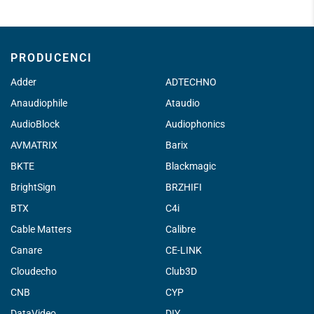
PRODUCENCI
Adder
ADTECHNO
Anaudiophile
Ataudio
AudioBlock
Audiophonics
AVMATRIX
Barix
BKTE
Blackmagic
BrightSign
BRZHIFI
BTX
C4i
Cable Matters
Calibre
Canare
CE-LINK
Cloudecho
Club3D
CNB
CYP
DataVideo
DIY