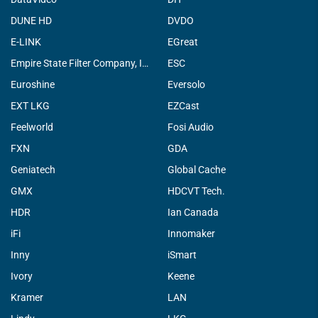
DUNE HD
DVDO
E-LINK
EGreat
Empire State Filter Company, INC.
ESC
Euroshine
Eversolo
EXT LKG
EZCast
Feelworld
Fosi Audio
FXN
GDA
Geniatech
Global Cache
GMX
HDCVT Tech.
HDR
Ian Canada
iFi
Innomaker
Inny
iSmart
Ivory
Keene
Kramer
LAN