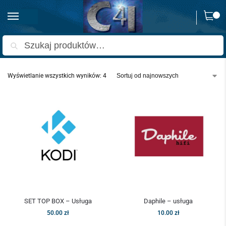
0
Strona główna
Odtwarzacze multimedialne
Usługi - odtwarzacze
/
/
Szukaj
Wyświetlanie wszystkich wyników: 4
SET TOP BOX – Usługa
Daphile – usługa
50.00
zł
10.00
zł