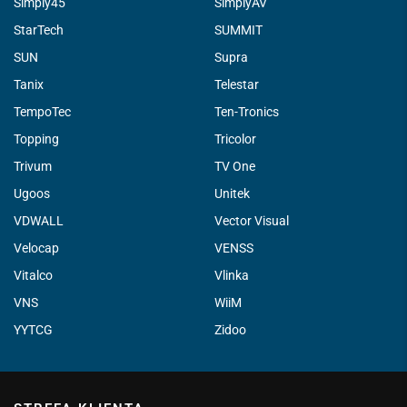
Simply45
SimplyAV
StarTech
SUMMIT
SUN
Supra
Tanix
Telestar
TempoTec
Ten-Tronics
Topping
Tricolor
Trivum
TV One
Ugoos
Unitek
VDWALL
Vector Visual
Velocap
VENSS
Vitalco
Vlinka
VNS
WiiM
YYTCG
Zidoo