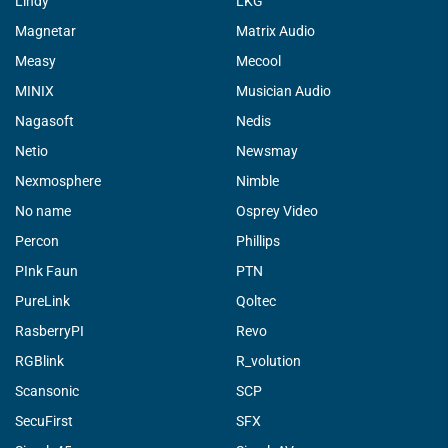
Lindy
LKG
Magnetar
Matrix Audio
Measy
Mecool
MINIX
Musician Audio
Nagasoft
Nedis
Netio
Newsmay
Nexmosphere
Nimble
No name
Osprey Video
Percon
Phillips
PInk Faun
PTN
PureLink
Qoltec
RasberryPI
Revo
RGBlink
R_volution
Scansonic
SCP
SecuFirst
SFX