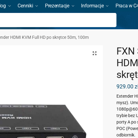
log
Cenniki
Prezentacje
Informacje
Praca w C
Szukaj
nder HDMI KVM Full HD po skrętce 50m, 100m
FXN 
HDMI
skrę
929.00
z
Extender H
mysz). Umo
1080p@60H
trybie bez
porty A po 
POC (Power
odbiornik.