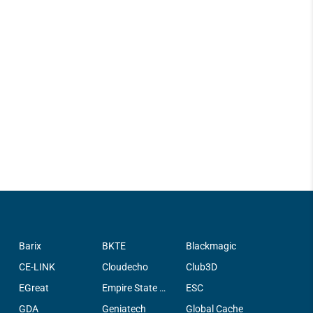
Barix
BKTE
Blackmagic
CE-LINK
Cloudecho
Club3D
EGreat
Empire State Filter Company, INC.
ESC
GDA
Geniatech
Global Cache