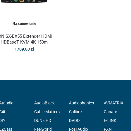
Na zamówienie
XN SX-EX55 Extender HDMI
HDBaseT KVM 4K 150m
1709.00
zł
Ataudio
AudioBlock
Audiophonics
AVMATRIX
C4i
Cable Matters
Calibre
Canare
DIY
DUNE HD
DVDO
E-LINK
EZCast
Feelworld
Fosi Audio
FXN