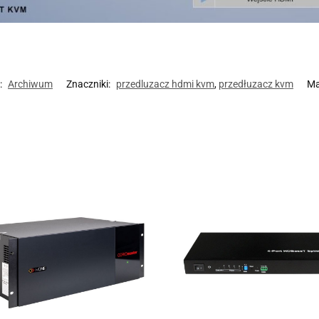
:
Archiwum
Znaczniki:
przedluzacz hdmi kvm
,
przedłuzacz kvm
Ma