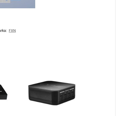
rka:
FXN