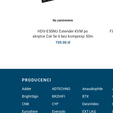
Na zamówienie
HDV-E50NU Extender KVM po
F
skrętce Cat 5e 6 bez kompresji 50m
735.00
zł
PRODUCENCI
Adder
ADTECHNO
Anaudiophile
BrightSign
BRZHIFI
BTX
CNB
CYP
DataVideo
Euroshine
Eversolo
EXT LKG