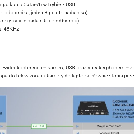
m
po kablu Cat5e/6 w trybie z USB
. odbiornika, jeden B po str. nadajnika)
czy zasilić nadajnik lub odbiornik)
z, 48KHz
o wideokonferencji – kamerą USB oraz speakerphonem – 
topa do telewizora i z kamery do laptopa. Również fonia prz