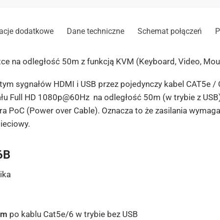
*
acje dodatkowe
Dane techniczne
Schemat połączeń
P
ce na odległość 50m z funkcją KVM (Keyboard, Video, Mou
stym sygnałów HDMI i USB przez pojedynczy kabel CAT5e /
u Full HD 1080p@60Hz na odległość 50m (w trybie z USB) 
iera PoC (Power over Cable). Oznacza to że zasilania wymaga
sieciowy.
6B
ika
0m
po kablu Cat5e/6 w trybie bez USB