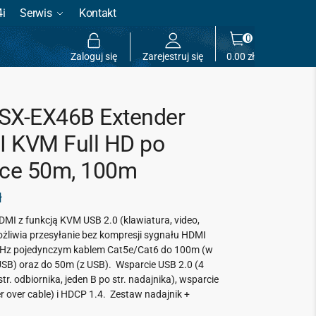
4i
Serwis
Kontakt
0
Zaloguj się
Zarejestruj się
0.00
zł
SX-EX46B Extender
 KVM Full HD po
tce 50m, 100m
ł
DMI z funkcją KVM USB 2.0 (klawiatura, video,
żliwia przesyłanie bez kompresji sygnału HDMI
z pojedynczym kablem Cat5e/Cat6 do 100m (w
 USB) oraz do 50m (z USB). Wsparcie USB 2.0 (4
str. odbiornika, jeden B po str. nadajnika), w
sparcie
 over cable) i HDCP 1.4. Zestaw nadajnik +