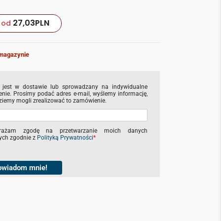
27,03
PLN
od
magazynie
 jest w dostawie lub sprowadzany na indywidualne
nie. Prosimy podać adres e-mail, wyślemy informację,
ziemy mogli zrealizować to zamówienie.
rażam zgodę na przetwarzanie moich danych
ch zgodnie z
Polityką Prywatności
*
owiadom mnie!