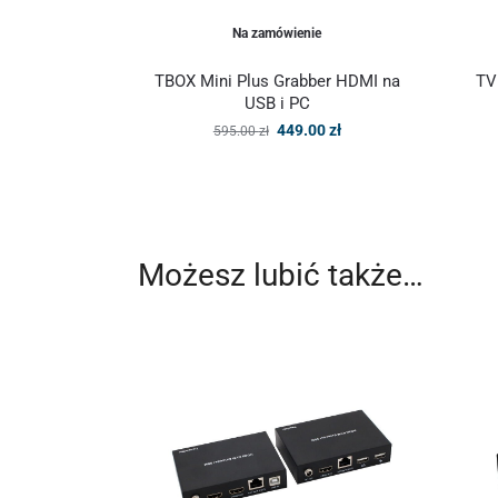
Na zamówienie
TBOX Mini Plus Grabber HDMI na
TV
USB i PC
449.00
zł
595.00
zł
Możesz lubić także…