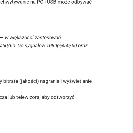
zechwytywanie na PC i USB może odbywać
 —
w większości zastosowań
K@50/60. Do sygnałów 1080p@50/60 oraz
itrate (jakości) nagrania i wyświetlanie
a lub telewizora, aby odtworzyć