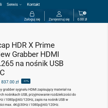
4i
Serwis
Kontakt
0
Zaloguj się
Zarejestruj się
0.00
zł
cap HDR X Prime
New Grabber HDMI
.265 na nośnik USB
PC
837.00
zł
-17%
y grabber sygnału HDMI zapisujący materiał na
ch nośnikach USB, przyjmowanie rozdzielczości do
z i 1080p@60/120Hz, zapis na nośnik USB w
ości max. 4K@30Hz i 1080p@60/120Hz.