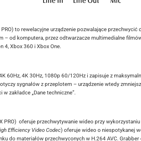
PRO) to rewelacyjne urządzenie pozwalające przechwycić 
– od komputera, przez odtwarzacze multimedialne filmów, 
on 4, Xbox 360 i Xbox One.
 4K 60Hz, 4K 30Hz, 1080p 60/120Hz i zapisuje z maksymal
otyczy sygnałów z przeplotem – urządzenie wtedy zmniejs
ci w zakładce „Dane techniczne”.
X PRO) oferuje przechwytywanie wideo przy wykorzystaniu
igh Efficiency Video Codec
) oferuje wideo o niespotykanej w
unku do materiałów przechwyconych w H.264 AVC. Grabber