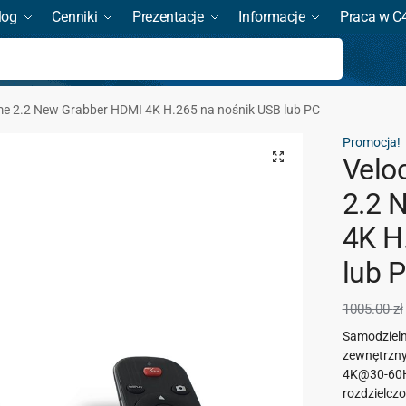
log
Cenniki
Prezentacje
Informacje
Praca w C
Szukaj
me 2.2 New Grabber HDMI 4K H.265 na nośnik USB lub PC
Promocja!
Velo
2.2 
4K H
lub 
1005.00
zł
Samodzieln
zewnętrzny
4K@30-60H
rozdzielcz