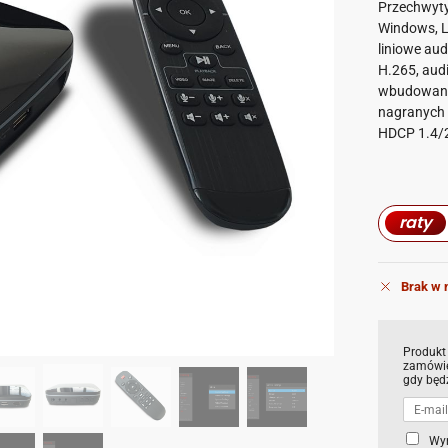
Przechwyt
Windows, Li
liniowe au
H.265, aud
wbudowany
nagranych 
HDCP 1.4/2.
raty
Brak w 
Produkt
zamówie
gdy będ
C
Wy