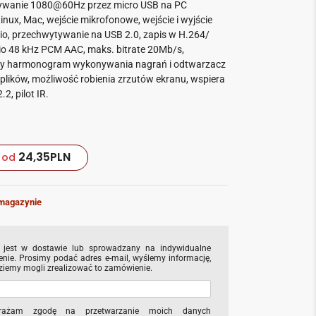
ywanie 1080@60Hz przez micro USB na PC
nux, Mac, wejście mikrofonowe, wejście i wyjście
dio, przechwytywanie na USB 2.0, zapis w H.264/
io 48 kHz PCM AAC, maks. bitrate 20Mb/s,
 harmonogram wykonywania nagrań i odtwarzacz
plików, możliwość robienia zrzutów ekranu, wspiera
2, pilot IR.
24,35
PLN
od
magazynie
 jest w dostawie lub sprowadzany na indywidualne
nie. Prosimy podać adres e-mail, wyślemy informację,
ziemy mogli zrealizować to zamówienie.
rażam zgodę na przetwarzanie moich danych