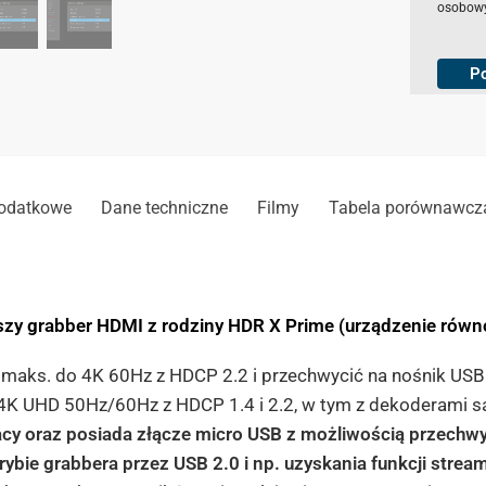
osobowy
h
e
c
k
P
b
o
x
e
s
*
dodatkowe
Dane techniczne
Filmy
Tabela porównawcz
zy grabber HDMI z rodziny HDR X Prime (urządzenie rów
 maks. do 4K 60Hz z HDCP 2.2 i przechwycić na nośnik USB 
4K UHD 50Hz/60Hz z HDCP 1.4 i 2.2, w tym z dekoderami sa
cy oraz
posiada złącze micro USB z możliwością przechw
ybie grabbera przez USB 2.0 i np. uzyskania funkcji stre