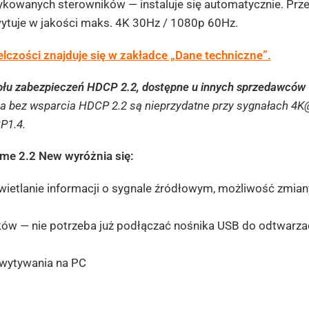
kowanych sterowników — instaluje się automatycznie. Pr
ytuje w jakości maks. 4K 30Hz / 1080p 60Hz.
lczości znajduje się w zakładce „Dane techniczne”.
kołu zabezpieczeń HDCP 2.2, dostępne u innych sprzedawców
a bez wsparcia HDCP 2.2 są nieprzydatne przy sygnałach 4
P1.4.
me 2.2 New wyróżnia się:
tlanie informacji o sygnale źródłowym, możliwość zmiany b
w — nie potrzeba już podłączać nośnika USB do odtwarzacz
wytywania na PC