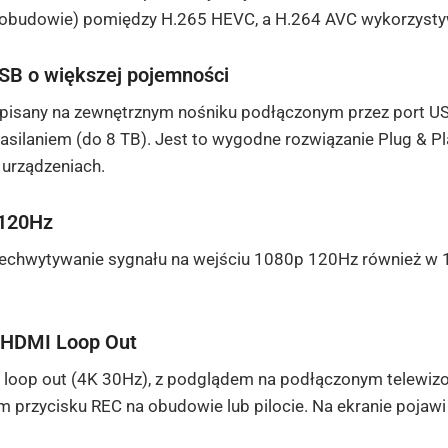
a obudowie) pomiędzy H.265 HEVC, a H.264 AVC wykorzys
SB o większej pojemności
isany na zewnętrznym nośniku podłączonym przez port USB
ilaniem (do 8 TB). Jest to wygodne rozwiązanie Plug & Pla
urządzeniach.
 120Hz
echwytywanie sygnału na wejściu 1080p 120Hz również w 1
u HDMI Loop Out
loop out (4K 30Hz), z podglądem na podłączonym telewizo
przycisku REC na obudowie lub pilocie. Na ekranie pojawi 