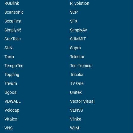
RGBlink
R_volution
Scansonic
SCP
SecuFirst
SFX
Simply45
SimplyAV
StarTech
SUMMIT
SUN
Supra
Tanix
Telestar
TempoTec
Ten-Tronics
Topping
Tricolor
Trivum
TV One
Ugoos
Unitek
VDWALL
Vector Visual
Velocap
VENSS
Vitalco
Vlinka
VNS
WiiM