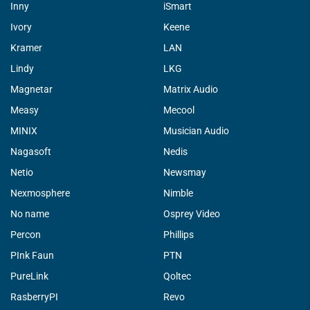
Inny
iSmart
Ivory
Keene
Kramer
LAN
Lindy
LKG
Magnetar
Matrix Audio
Measy
Mecool
MINIX
Musician Audio
Nagasoft
Nedis
Netio
Newsmay
Nexmosphere
Nimble
No name
Osprey Video
Percon
Phillips
PInk Faun
PTN
PureLink
Qoltec
RasberryPI
Revo