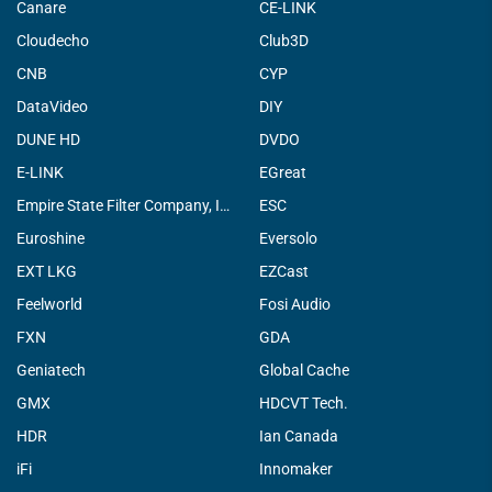
Canare
CE-LINK
Cloudecho
Club3D
CNB
CYP
DataVideo
DIY
DUNE HD
DVDO
E-LINK
EGreat
Empire State Filter Company, INC.
ESC
Euroshine
Eversolo
EXT LKG
EZCast
Feelworld
Fosi Audio
FXN
GDA
Geniatech
Global Cache
GMX
HDCVT Tech.
HDR
Ian Canada
iFi
Innomaker