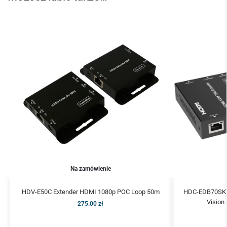
Na zamówienie
HDV-E50C Extender HDMI 1080p POC Loop 50m
HDC-EDB70SK E
Vision
275.00
zł