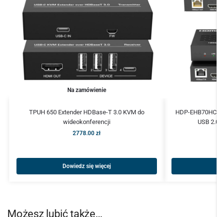
Na zamówienie
TPUH 650 Extender HDBase-T 3.0 KVM do
HDP-EHB70HCU
wideokonferencji
USB 2.
2778.00
zł
Dowiedz się więcej
Możesz lubić także…