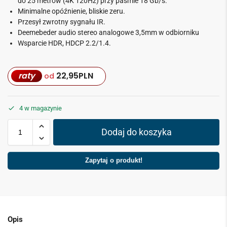
do 25 metrów (4K 120Hz) przy paśmie 18 Gb/s.
Minimalne opóźnienie, bliskie zeru.
Przesył zwrotny sygnału IR.
Deemebeder audio stereo analogowe 3,5mm w odbiorniku
Wsparcie HDR, HDCP 2.2/1.4.
raty
22,95
PLN
od
4 w magazynie
Dodaj do koszyka
Zapytaj o produkt!
Opis