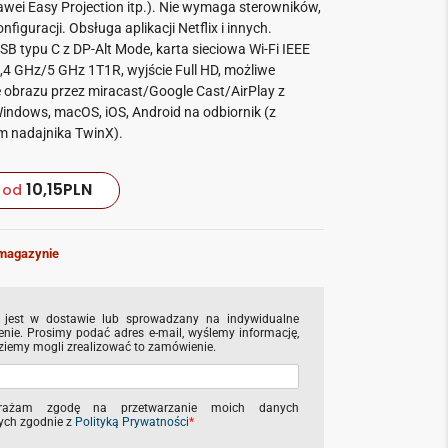
awei Easy Projection itp.). Nie wymaga sterowników,
konfiguracji. Obsługa aplikacji Netflix i innych.
SB typu C z DP-Alt
Mode, karta sieciowa Wi-Fi IEEE
,4 GHz/5 GHz 1T1R, wyjście Full HD, możliwe
e obrazu przez miracast/Google Cast/AirPlay z
indows, macOS, iOS, Android na odbiornik (z
m nadajnika TwinX).
10,15
PLN
od
magazynie
 jest w dostawie lub sprowadzany na indywidualne
nie. Prosimy podać adres e-mail, wyślemy informację,
ziemy mogli zrealizować to zamówienie.
rażam zgodę na przetwarzanie moich danych
ch zgodnie z
Polityką Prywatności
*