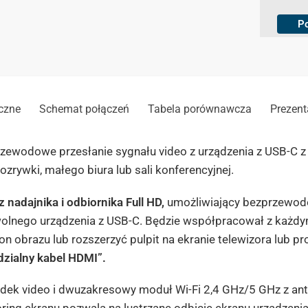
c
k
P
b
o
x
e
s
*
czne
Schemat połączeń
Tabela porównawcza
Prezent
zewodowe przesłanie sygnału video z urządzenia z USB-C z f
zrywki, małego biura lub sali konferencyjnej.
 nadajnika i odbiornika Full HD,
umożliwiający bezprzewodow
dowolnego urządzenia z USB-C. Będzie współpracował z każ
n obrazu lub rozszerzyć pulpit na ekranie telewizora lub pr
idzialny kabel HDMI”.
dek video i dwuzakresowy moduł Wi-Fi 2,4 GHz/5 GHz z ant