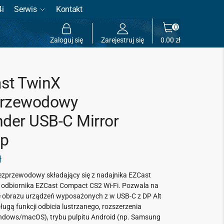
4i
Serwis
Kontakt
0
Zaloguj się
Zarejestruj się
0.00
zł
st TwinX
rzewodowy
nder USB-C Mirror
p
ł
ezprzewodowy składający się z
nadajnika EZCast
i odbiornika EZCast Compact CS2
Wi-Fi. Pozwala na
e obrazu urządzeń wyposażonych z w USB-C z DP Alt
ugą funkcji odbicia lustrzanego, rozszerzenia
ndows/macOS), trybu pulpitu Android (np. Samsung