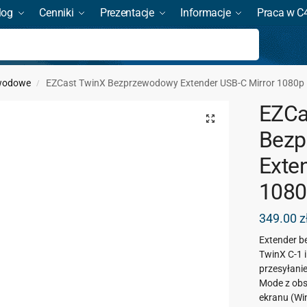
log
Cenniki
Prezentacje
Informacje
Praca w C
Szukaj
ewodowe
EZCast TwinX Bezprzewodowy Extender USB-C Mirror 1080p
/
EZCa
Bezp
Exte
1080
349.00
z
Extender b
TwinX C-1 
przesyłani
Mode z obsł
ekranu (Wi