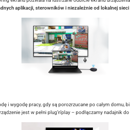
oring ekranu pozwala na lustrzane odbicie ekranu urządzeni
nych aplikacji, sterowników i niezależnie od lokalnej sieci 
ę i wygodę pracy, gdy są porozrzucane po całym domu, biur
 Urządzenie jest w pełni plug’n’play – podłączamy nadajnik 