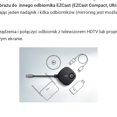
brazu do innego odbiornika EZCast (EZCast Compact, Ultr
ając jeden nadajnik i kilka odbiorników (mirroring jest moż
dzenia i połączyć odbiornik z telewizorem HDTV lub proje
żym ekranie.