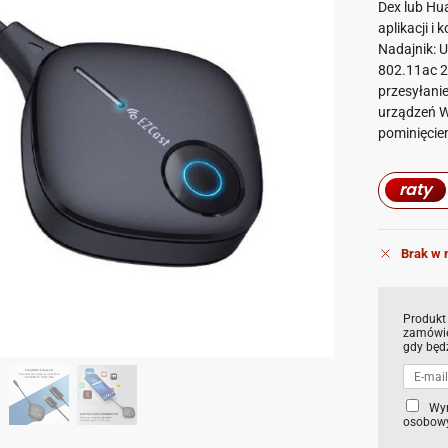
Dex lub Hu
aplikacji i 
Nadajnik: U
802.11ac 2
przesyłani
urządzeń W
pominięcie
raty
Brak w 
Produkt
zamówie
gdy będ
C
Wy
osobowy
h
e