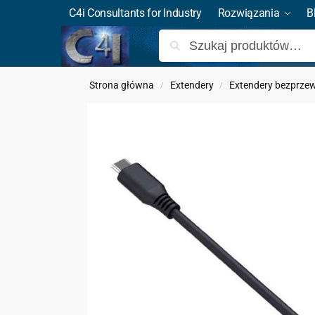
C4i Consultants for Industry
Rozwiązania
B
Strona główna
Extendery
Extendery bezprz
/
/