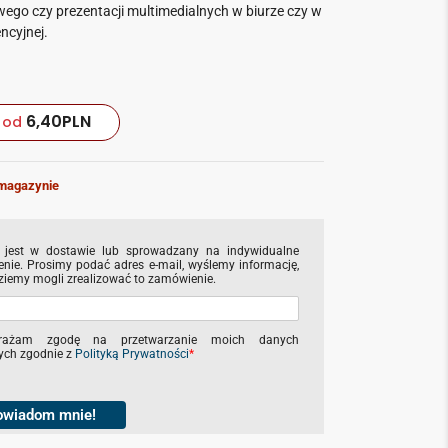
ego czy prezentacji multimedialnych w biurze czy w
encyjnej.
6,40
PLN
od
magazynie
 jest w dostawie lub sprowadzany na indywidualne
nie. Prosimy podać adres e-mail, wyślemy informację,
ziemy mogli zrealizować to zamówienie.
rażam zgodę na przetwarzanie moich danych
ch zgodnie z
Polityką Prywatności
*
owiadom mnie!