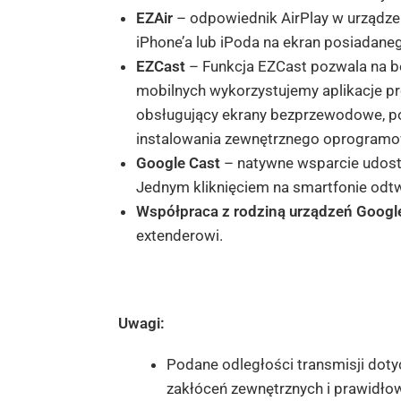
EZAir
– odpowiednik AirPlay w urządzen
iPhone’a lub iPoda na ekran posiadaneg
EZCast
– Funkcja EZCast pozwala na b
mobilnych wykorzystujemy aplikacje p
obsługujący ekrany bezprzewodowe, pot
instalowania zewnętrznego oprogramowa
Google Cast
– natywne wsparcie udostęp
Jednym kliknięciem na smartfonie odtwa
Współpraca z rodziną urządzeń Googl
extenderowi.
Uwagi:
Podane odległości transmisji dotyc
zakłóceń zewnętrznych i prawidło