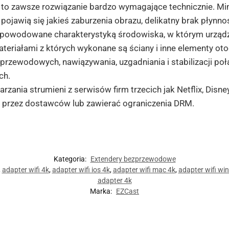
to zawsze rozwiązanie bardzo wymagające technicznie. 
pojawią się jakieś zaburzenia obrazu, delikatny brak płynno
powodowane charakterystyką środowiska, w którym urządze
teriałami z których wykonane są ściany i inne elementy oto
rzewodowych, nawiązywania, uzgadniania i stabilizacji połą
ch.
ania strumieni z serwisów firm trzecich jak Netflix, Disne
przez dostawców lub zawierać ograniczenia DRM.
Kategoria:
Extendery bezprzewodowe
,
adapter wifi 4k
,
adapter wifi ios 4k
,
adapter wifi mac 4k
,
adapter wifi wi
adapter 4k
Marka:
EZCast