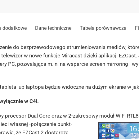
o
x
e
s
*
e dodatkowe
Dane techniczne
Tabela porównawcza
F
ądzenie do bezprzewodowego strumieniowania mediów, które
telewizor w nowe funkcje Miracast dzięki aplikacji EZCast. 
ry PC, pozwalająca m.in. na wsparcie screen mirroring i wy
 tableta lub laptopa będzie widoczne na dużym ekranie w ja
yłącznie w C4i.
y procesor Dual Core oraz w 2-zakresowy moduł WiFi
RTL8
eci własnej -połączenie punkt-
sprawia, że EZCast 2 dostarcza