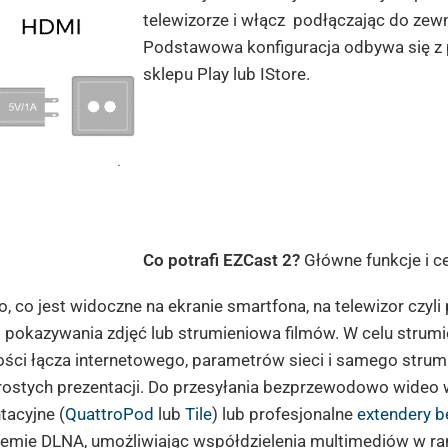
telewizorze i włącz podłączając do zewn
Podstawowa konfiguracja odbywa się z 
sklepu Play lub IStore.
Co potrafi EZCast 2?
Główne funkcje i c
, co jest widoczne na ekranie smartfona, na telewizor czyli
s pokazywania zdjęć lub strumieniowa filmów. W celu strum
ści łącza internetowego, parametrów sieci i samego strumie
rostych prezentacji. Do przesyłania bezprzewodowo wideo 
acyjne (
QuattroPod
lub
Tile
) lub profesjonalne
extendery 
temie DLNA, umożliwiając współdzielenia multimediów w ra