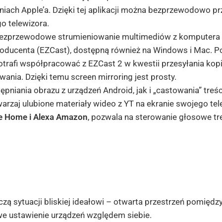
iach Apple’a. Dzięki tej aplikacji można bezprzewodowo pr
o telewizora.
ezprzewodowe strumieniowanie multimediów z komputera l
roducenta (EZCast), dostępną również na Windows i Mac. 
rafi współpracować z EZCast 2 w kwestii przesyłania kopii
nia. Dzięki temu screen mirroring jest prosty.
niania obrazu z urządzeń Android, jak i „castowania” treści 
rzaj ulubione materiały wideo z YT na ekranie swojego tel
e Home i Alexa Amazon
, pozwala na sterowanie głosowe tr
zą sytuacji bliskiej ideałowi – otwarta przestrzeń pomiędz
we ustawienie urządzeń względem siebie.