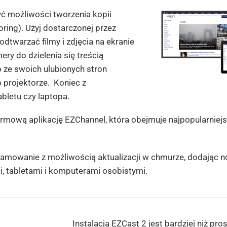
zyć możliwości tworzenia kopii
oring).
Użyj dostarczonej przez
odtwarzać filmy i zdjęcia na ekranie
ry do dzielenia się treścią
 ze swoich ulubionych stron
b projektorze.
Koniec z
bletu czy laptopa.
rmową aplikację EZChannel, która obejmuje najpopularniejs
amowanie z możliwością aktualizacji w chmurze, dodając n
, tabletami i komputerami osobistymi.
Instalacja EZCast 2 jest bardziej niż p