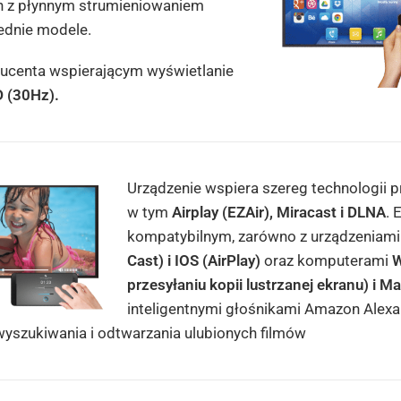
h z płynnym strumieniowaniem
zednie modele.
ducenta wspierającym wyświetlanie
D (30Hz).
Urządzenie wspiera szereg technologii
w tym
Airplay (EZAir), Miracast i DLNA
. 
kompatybilnym, zarówno z urządzeniam
Cast) i IOS (AirPlay)
oraz komputerami
W
przesyłaniu kopii lustrzanej ekranu) i M
inteligentnymi głośnikami Amazon Alex
yszukiwania i odtwarzania ulubionych filmów