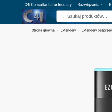
C4i Consultants for Industry
Rozwiązania
B
Strona główna
Extendery
Extendery bezprz
/
/