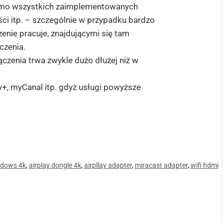
Mimo wszystkich zaimplementowanych
ści itp. – szczególnie w przypadku bardzo
nie pracuje, znajdującymi się tam
czenia.
czenia trwa zwykle dużo dłużej niż w
y+, myCanal itp. gdyż usługi powyższe
ndows 4k
,
airplay dongle 4k
,
airpllay adapter
,
miracast adapter
,
wifi hdmi