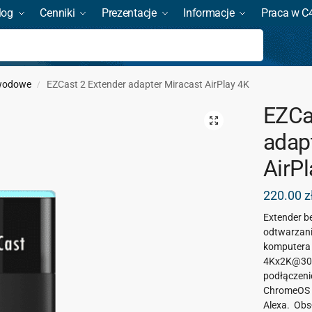
log
Cenniki
Prezentacje
Informacje
Praca w C
Szukaj
ewodowe
EZCast 2 Extender adapter Miracast AirPlay 4K
/
EZCa
adap
AirP
220.00
z
Extender b
odtwarzani
komputera 
4Kx2K@30Hz
podłączeni
ChromeOS 
Alexa. Obs