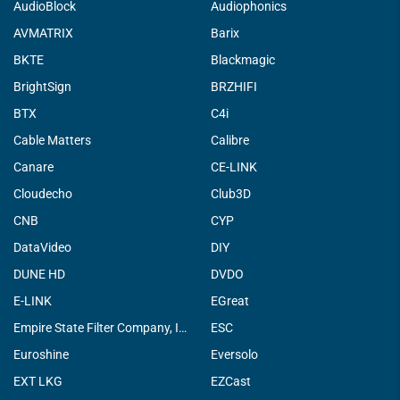
AudioBlock
Audiophonics
AVMATRIX
Barix
BKTE
Blackmagic
BrightSign
BRZHIFI
BTX
C4i
Cable Matters
Calibre
Canare
CE-LINK
Cloudecho
Club3D
CNB
CYP
DataVideo
DIY
DUNE HD
DVDO
E-LINK
EGreat
Empire State Filter Company, INC.
ESC
Euroshine
Eversolo
EXT LKG
EZCast