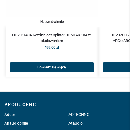
Na zamówienie
HDV-B14SA Rozdzielacz splitter HDMI 4K 1×4 ze
HDV-MB05 D
skalowaniem
ARC/eARC 
499.00
zł
Dowiedz się więcej
PRODUCENCI
Adder
ADTECHNO
Anaudiophile
Ataudio