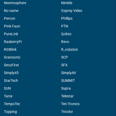
Nexmosphere
Nimble
No name
Osprey Video
Percon
Phillips
PInk Faun
PTN
PureLink
Qoltec
RasberryPI
Revo
RGBlink
R_volution
Scansonic
SCP
SecuFirst
SFX
Simply45
SimplyAV
StarTech
SUMMIT
SUN
Supra
Tanix
Telestar
TempoTec
Ten-Tronics
Topping
Tricolor