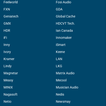
Feelworld
Fosi Audio
FXN
GDA
Geniatech
Global Cache
GMX
HDCVT Tech.
HDR
Ian Canada
iFi
Innomaker
Inny
iSmart
Ivory
Keene
Kramer
LAN
Lindy
LKG
Magnetar
Matrix Audio
Measy
Mecool
MINIX
Musician Audio
Nagasoft
Nedis
Netio
Newsmay