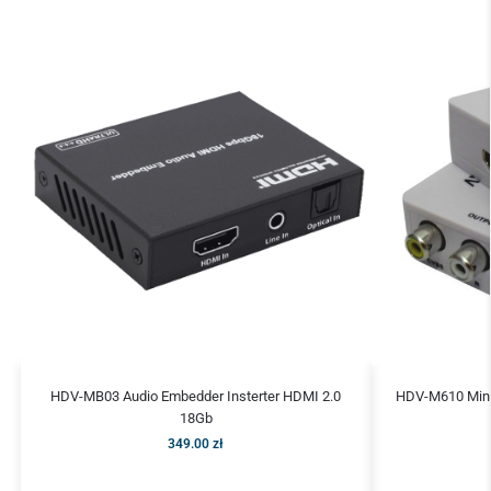
HDV-MB03 Audio Embedder Insterter HDMI 2.0
HDV-M610 Mini
18Gb
349.00
zł