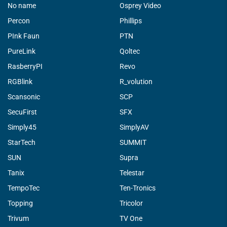
No name
Osprey Video
Percon
Phillips
PInk Faun
PTN
PureLink
Qoltec
RasberryPI
Revo
RGBlink
R_volution
Scansonic
SCP
SecuFirst
SFX
Simply45
SimplyAV
StarTech
SUMMIT
SUN
Supra
Tanix
Telestar
TempoTec
Ten-Tronics
Topping
Tricolor
Trivum
TV One