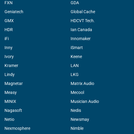
FXN
GDA
Geniatech
Global Cache
GMX
HDCVT Tech.
HDR
Ian Canada
iFi
Innomaker
Inny
iSmart
Ivory
Keene
Kramer
LAN
Lindy
LKG
Magnetar
Matrix Audio
Measy
Mecool
MINIX
Musician Audio
Nagasoft
Nedis
Netio
Newsmay
Nexmosphere
Nimble