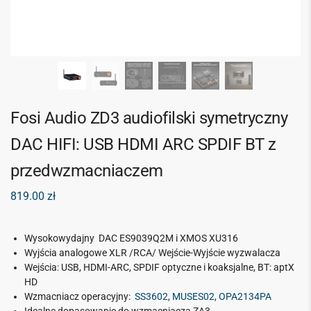
Fosi Audio ZD3 audiofilski symetryczny
DAC HIFI: USB HDMI ARC SPDIF BT z
przedwzmacniaczem
819.00
zł
Wysokowydajny DAC ES9039Q2M i XMOS XU316
Wyjścia analogowe XLR /RCA/ Wejście-Wyjście wyzwalacza
Wejścia: USB, HDMI-ARC, SPDIF optyczne i koaksjalne, BT: aptX
HD
Wzmacniacz operacyjny:
SS3602, MUSES02, OPA2134PA
Idealne dopasowanie do wzmacniacza ZA3