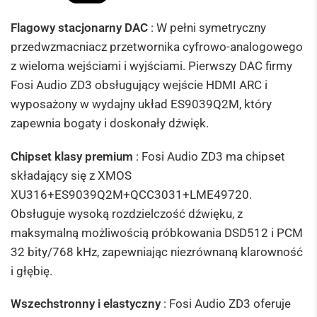
Flagowy stacjonarny DAC
: W pełni symetryczny
przedwzmacniacz przetwornika cyfrowo-analogowego
z wieloma wejściami i wyjściami. Pierwszy DAC firmy
Fosi Audio ZD3 obsługujący wejście HDMI ARC i
wyposażony w wydajny układ ES9039Q2M, który
zapewnia bogaty i doskonały dźwięk.
Chipset klasy premium
: Fosi Audio ZD3 ma chipset
składający się z XMOS
XU316+ES9039Q2M+QCC3031+LME49720.
Obsługuje wysoką rozdzielczość dźwięku, z
maksymalną możliwością próbkowania DSD512 i PCM
32 bity/768 kHz, zapewniając niezrównaną klarowność
i głębię.
Wszechstronny i elastyczny
: Fosi Audio ZD3 oferuje