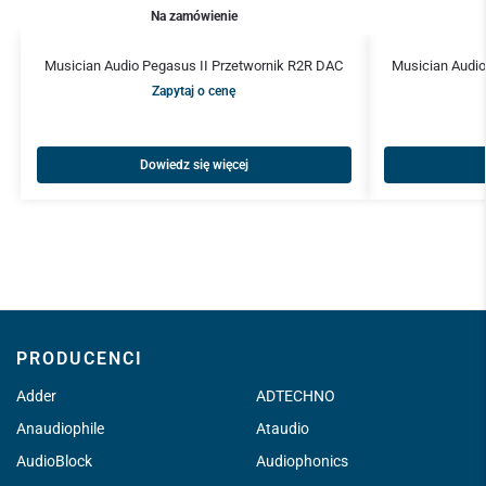
Na zamówienie
Musician Audio Pegasus II Przetwornik R2R DAC
Musician Audio
Zapytaj o cenę
Dowiedz się więcej
PRODUCENCI
Adder
ADTECHNO
Anaudiophile
Ataudio
AudioBlock
Audiophonics