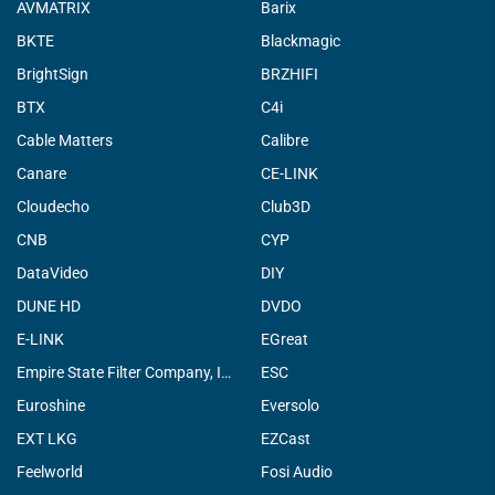
AVMATRIX
Barix
BKTE
Blackmagic
BrightSign
BRZHIFI
BTX
C4i
Cable Matters
Calibre
Canare
CE-LINK
Cloudecho
Club3D
CNB
CYP
DataVideo
DIY
DUNE HD
DVDO
E-LINK
EGreat
Empire State Filter Company, INC.
ESC
Euroshine
Eversolo
EXT LKG
EZCast
Feelworld
Fosi Audio