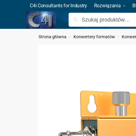
C4i Consultants for Industry
Rozwiązania
B
Strona główna
Konwertery formatów
Konwer
/
/