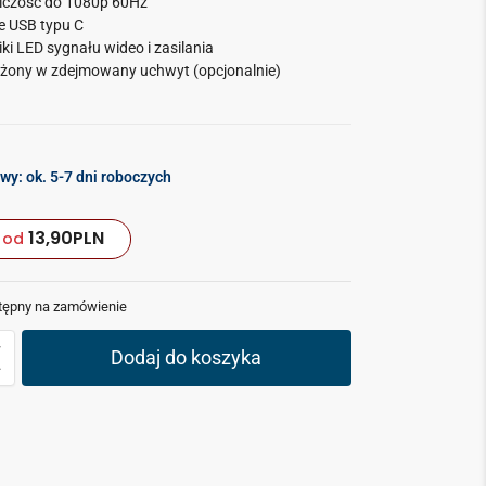
lczość do 1080p 60Hz
ie USB typu C
ki LED sygnału wideo i zasilania
ony w zdejmowany uchwyt (opcjonalnie)
wy: ok. 5-7 dni roboczych
13,90
PLN
od
tępny na zamówienie
Dodaj do koszyka