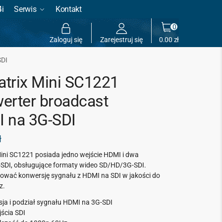
4i
Serwis
Kontakt
0
Zaloguj się
Zarejestruj się
0.00
zł
SDI
trix Mini SC1221
erter broadcast
 na 3G-SDI
ł
ini SC1221 posiada jedno wejście HDMI i dwa
-SDI, obsługujące formaty wideo SD/HD/3G-SDI.
zować konwersję sygnału z HDMI na SDI w jakości do
z.
ja i podział sygnału HDMI na 3G-SDI
ścia SDI