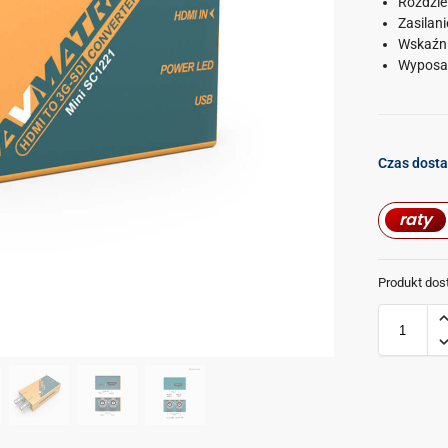
Rozdzie
Zasilan
Wskaźni
Wyposaż
Czas dosta
raty
Produkt dos