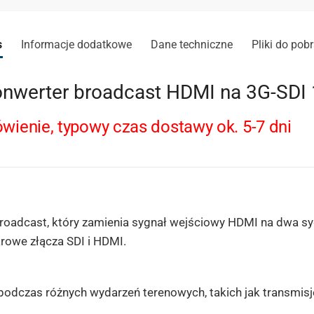
s
Informacje dodatkowe
Dane techniczne
Pliki do pob
onwerter broadcast HDMI na 3G-SDI
ienie, typowy czas dostawy ok. 5-7 dni
oadcast, który zamienia sygnał wejściowy HDMI na dwa syg
owe złącza SDI i HDMI.
czas różnych wydarzeń terenowych, takich jak transmisje n