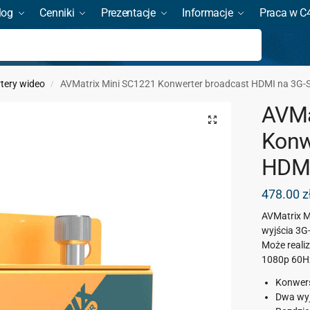
log
Cenniki
Prezentacje
Informacje
Praca w C
Szukaj
tery wideo
AVMatrix Mini SC1221 Konwerter broadcast HDMI na 3G-
/
AVMa
Konw
HDMI
478.00
z
AVMatrix M
wyjścia 3G
Może reali
1080p 60H
Konwers
Dwa wyj